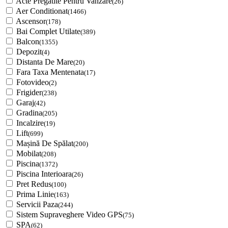
Acte Pregatite Pentru Vanzare
(26)
Aer Conditionat
(1466)
Ascensor
(178)
Bai Complet Utilate
(389)
Balcon
(1355)
Depozit
(4)
Distanta De Mare
(20)
Fara Taxa Mentenata
(17)
Fotovideo
(2)
Frigider
(238)
Garaj
(42)
Gradina
(205)
Incalzire
(19)
Lift
(699)
Mașină De Spălat
(200)
Mobilat
(208)
Piscina
(1372)
Piscina Interioara
(26)
Pret Redus
(100)
Prima Linie
(163)
Servicii Paza
(244)
Sistem Supraveghere Video GPS
(75)
SPA
(62)