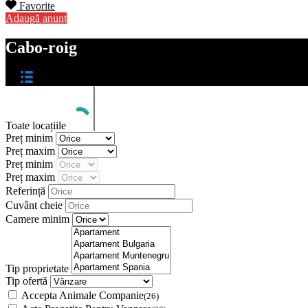
Favorite
Adaugă anunț
Cabo-roig
Toate locațiile
Preț minim
Preț maxim
Preț minim
Preț maxim
Referință
Cuvânt cheie
Camere minim
Tip proprietate
Tip ofertă
Accepta Animale Companie
(26)