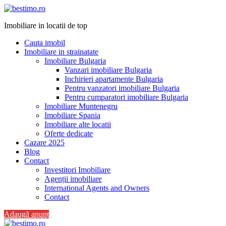
Imobiliare in locatii de top
Cauta imobil
Imobiliare in strainatate
Imobiliare Bulgaria
Vanzari imobiliare Bulgaria
Inchirieri apartamente Bulgaria
Pentru vanzatori imobiliare Bulgaria
Pentru cumparatori imobiliare Bulgaria
Imobiliare Muntenegru
Imobiliare Spania
Imobiliare alte locatii
Oferte dedicate
Cazare 2025
Blog
Contact
Investitori Imobiliare
Agenții imobiliare
International Agents and Owners
Contact
Adaugă anunț