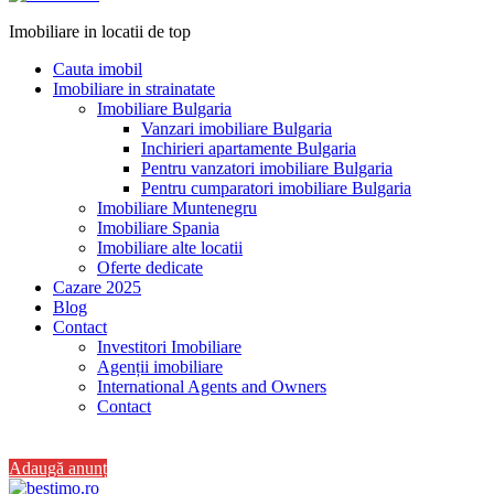
Imobiliare in locatii de top
Cauta imobil
Imobiliare in strainatate
Imobiliare Bulgaria
Vanzari imobiliare Bulgaria
Inchirieri apartamente Bulgaria
Pentru vanzatori imobiliare Bulgaria
Pentru cumparatori imobiliare Bulgaria
Imobiliare Muntenegru
Imobiliare Spania
Imobiliare alte locatii
Oferte dedicate
Cazare 2025
Blog
Contact
Investitori Imobiliare
Agenții imobiliare
International Agents and Owners
Contact
+40 728 082 772
Adaugă anunț