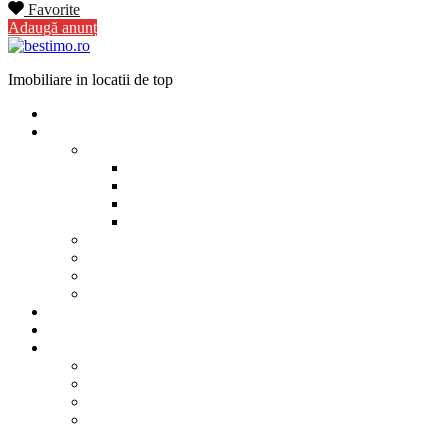
Favorite
Adaugă anunț
Imobiliare in locatii de top
Cauta imobil
Imobiliare in strainatate
Imobiliare Bulgaria
Vanzari imobiliare Bulgaria
Inchirieri apartamente Bulgaria
Pentru vanzatori imobiliare Bulgaria
Pentru cumparatori imobiliare Bulgaria
Imobiliare Muntenegru
Imobiliare Spania
Imobiliare alte locatii
Oferte dedicate
Cazare 2025
Blog
Contact
Investitori Imobiliare
Agenții imobiliare
International Agents and Owners
Contact