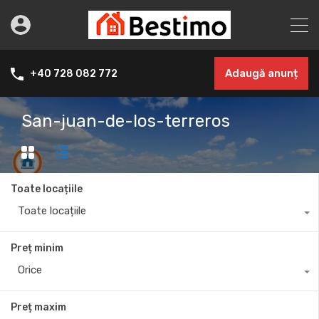
Adaugă anunț
+40 728 082 772
San-juan-de-los-terreros
Toate locațiile
Toate locațiile
Preț minim
Orice
Preț maxim