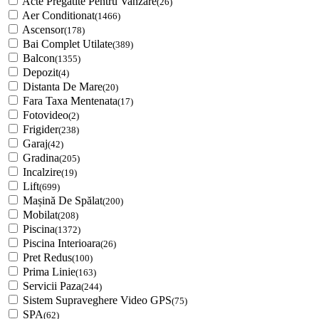
Acte Pregatite Pentru Vanzare
(26)
Aer Conditionat
(1466)
Ascensor
(178)
Bai Complet Utilate
(389)
Balcon
(1355)
Depozit
(4)
Distanta De Mare
(20)
Fara Taxa Mentenata
(17)
Fotovideo
(2)
Frigider
(238)
Garaj
(42)
Gradina
(205)
Incalzire
(19)
Lift
(699)
Mașină De Spălat
(200)
Mobilat
(208)
Piscina
(1372)
Piscina Interioara
(26)
Pret Redus
(100)
Prima Linie
(163)
Servicii Paza
(244)
Sistem Supraveghere Video GPS
(75)
SPA
(62)