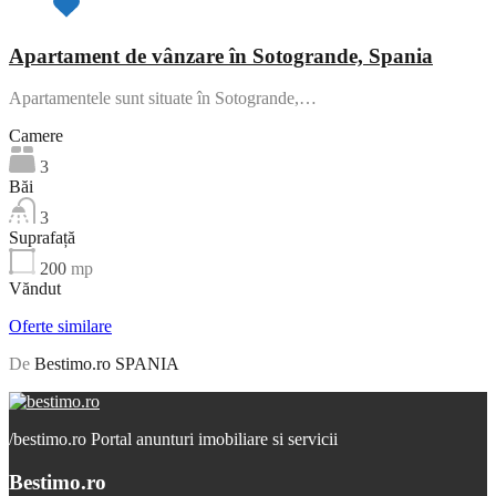
Apartament de vânzare în Sotogrande, Spania
Apartamentele sunt situate în Sotogrande,…
Camere
3
Băi
3
Suprafață
200
mp
Văndut
Oferte similare
De
Bestimo.ro SPANIA
/
bestimo.ro Portal anunturi imobiliare si servicii
Bestimo.ro