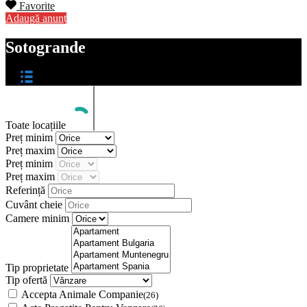
Favorite
Adaugă anunț
Sotogrande
Toate locațiile
Preț minim
Preț maxim
Preț minim
Preț maxim
Referință
Cuvânt cheie
Camere minim
Tip proprietate
Tip ofertă
Accepta Animale Companie
(26)