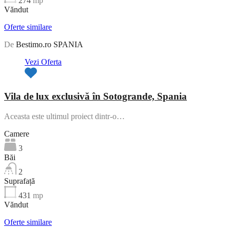
274
mp
Văndut
Oferte similare
De
Bestimo.ro SPANIA
Vezi Oferta
Vila de lux exclusivă în Sotogrande, Spania
Aceasta este ultimul proiect dintr-o…
Camere
3
Băi
2
Suprafață
431
mp
Văndut
Oferte similare