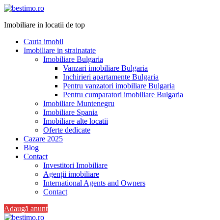
Imobiliare in locatii de top
Cauta imobil
Imobiliare in strainatate
Imobiliare Bulgaria
Vanzari imobiliare Bulgaria
Inchirieri apartamente Bulgaria
Pentru vanzatori imobiliare Bulgaria
Pentru cumparatori imobiliare Bulgaria
Imobiliare Muntenegru
Imobiliare Spania
Imobiliare alte locatii
Oferte dedicate
Cazare 2025
Blog
Contact
Investitori Imobiliare
Agenții imobiliare
International Agents and Owners
Contact
Adaugă anunț