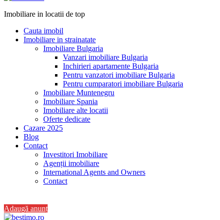
Imobiliare in locatii de top
Cauta imobil
Imobiliare in strainatate
Imobiliare Bulgaria
Vanzari imobiliare Bulgaria
Inchirieri apartamente Bulgaria
Pentru vanzatori imobiliare Bulgaria
Pentru cumparatori imobiliare Bulgaria
Imobiliare Muntenegru
Imobiliare Spania
Imobiliare alte locatii
Oferte dedicate
Cazare 2025
Blog
Contact
Investitori Imobiliare
Agenții imobiliare
International Agents and Owners
Contact
+40 728 082 772
Adaugă anunț