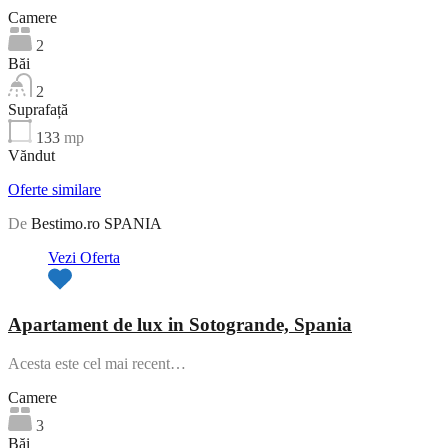
Camere
2
Băi
2
Suprafață
133
mp
Văndut
Oferte similare
De
Bestimo.ro SPANIA
Vezi Oferta
Apartament de lux in Sotogrande, Spania
Acesta este cel mai recent…
Camere
3
Băi