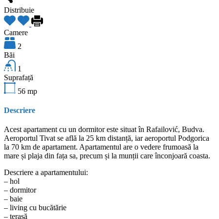
Distribuie
Camere
2
Băi
1
Suprafață
56
mp
Descriere
Acest apartament cu un dormitor este situat în Rafailović, Budva.
Aeroportul Tivat se află la 25 km distanță, iar aeroportul Podgorica
la 70 km de apartament. Apartamentul are o vedere frumoasă la
mare și plaja din fața sa, precum și la munții care înconjoară coasta.
Descriere a apartamentului:
– hol
– dormitor
– baie
– living cu bucătărie
– terasă