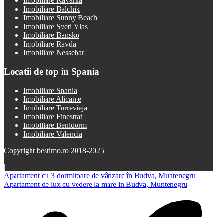
Imobiliare Kavarna
Imobiliare Balchik
Imobiliare Sunny Beach
Imobiliare Sveti Vlas
Imobiliare Bansko
Imobiliare Ravda
Imobiliare Nessebar
Locatii de top in Spania
Imobiliare Spania
Imobiliare Alicante
Imobiliare Torrevieja
Imobiliare Finestrat
Imobiliare Benidorm
Imobiliare Valencia
Copyright bestimo.ro 2018-2025
|
Apartament cu 3 dormitoare de vânzare în Budva, Muntenegru
Apartament de lux cu vedere la mare in Budva, Muntenegru