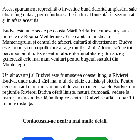
Acest apartament reprezintă o investiție bună datorită amplasării sale
chiar lângă plajă, permițându-i să fie închiriat bine atât în sezon, cât
și în afara acestuia.
Budva este un oraș de pe coasta Mării Adriatice, cunoscut și sub
numele de Regina Mediteranei. Este capitala turistică a
Muntenegrului și centrul de afaceri, cultură și divertisment. Budva
este un oraș cosmopolit care atrage mulți străini să locuiască pe tot
parcursul anului. Este centrul afacerilor imobiliare și turistice și
generează cele mai mari venituri pentru bugetul statului din
Muntenegru.
Un alt avantaj al Budvei este frumusețea coastei lungi a Rivierei
Budva, unde puteți găsi mai mult de plaje cu nisip și pietriș. Pentru
cei care caută un ritm sau un stil de viață mai lent, satele Budvei din
regiunile Rivierei Budva oferă liniște, natură frumoasă, vedere la
mare și mâncare locală, în timp ce centrul Budvei se află la doar 10
minute distanță.
Contacteaza-ne pentru mai multe detalii