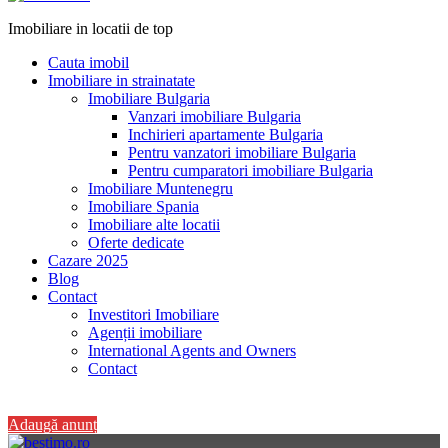
Imobiliare in locatii de top
Cauta imobil
Imobiliare in strainatate
Imobiliare Bulgaria
Vanzari imobiliare Bulgaria
Inchirieri apartamente Bulgaria
Pentru vanzatori imobiliare Bulgaria
Pentru cumparatori imobiliare Bulgaria
Imobiliare Muntenegru
Imobiliare Spania
Imobiliare alte locatii
Oferte dedicate
Cazare 2025
Blog
Contact
Investitori Imobiliare
Agenții imobiliare
International Agents and Owners
Contact
+40 728 082 772
Adaugă anunț