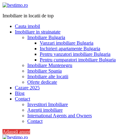
Imobiliare in locatii de top
Cauta imobil
Imobiliare in strainatate
Imobiliare Bulgaria
Vanzari imobiliare Bulgaria
Inchirieri apartamente Bulgaria
Pentru vanzatori imobiliare Bulgaria
Pentru cumparatori imobiliare Bulgaria
Imobiliare Muntenegru
Imobiliare Spania
Imobiliare alte locatii
Oferte dedicate
Cazare 2025
Blog
Contact
Investitori Imobiliare
Agenții imobiliare
International Agents and Owners
Contact
Adaugă anunț