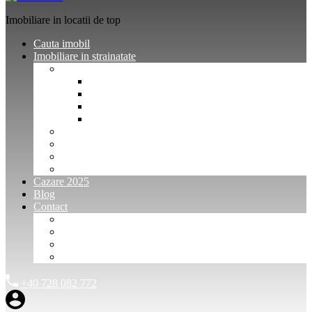
Imobiliare in locatii de top
Cauta imobil
Imobiliare in strainatate
Imobiliare Bulgaria
Vanzari imobiliare Bulgaria
Inchirieri apartamente Bulgaria
Pentru vanzatori imobiliare Bulgaria
Pentru cumparatori imobiliare Bulgaria
Imobiliare Muntenegru
Imobiliare Spania
Imobiliare alte locatii
Oferte dedicate
Cazare 2025
Blog
Contact
Investitori Imobiliare
Agenții imobiliare
International Agents and Owners
Contact
+40 728 082 772