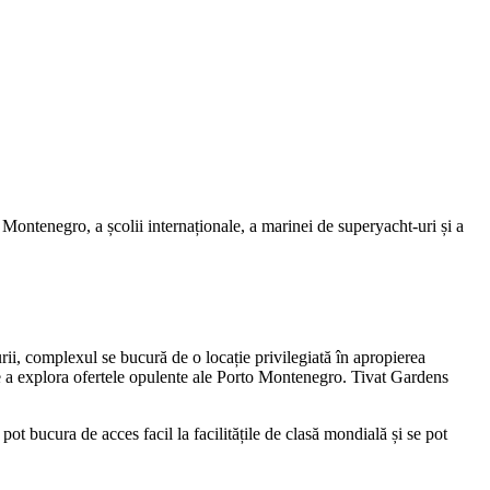
 Montenegro, a școlii internaționale, a marinei de superyacht-uri și a
urii, complexul se bucură de o locație privilegiată în apropierea
i de a explora ofertele opulente ale Porto Montenegro. Tivat Gardens
ot bucura de acces facil la facilitățile de clasă mondială și se pot