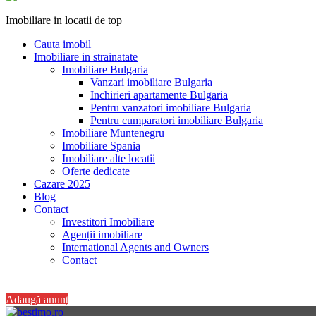
Imobiliare in locatii de top
Cauta imobil
Imobiliare in strainatate
Imobiliare Bulgaria
Vanzari imobiliare Bulgaria
Inchirieri apartamente Bulgaria
Pentru vanzatori imobiliare Bulgaria
Pentru cumparatori imobiliare Bulgaria
Imobiliare Muntenegru
Imobiliare Spania
Imobiliare alte locatii
Oferte dedicate
Cazare 2025
Blog
Contact
Investitori Imobiliare
Agenții imobiliare
International Agents and Owners
Contact
+40 728 082 772
Adaugă anunț