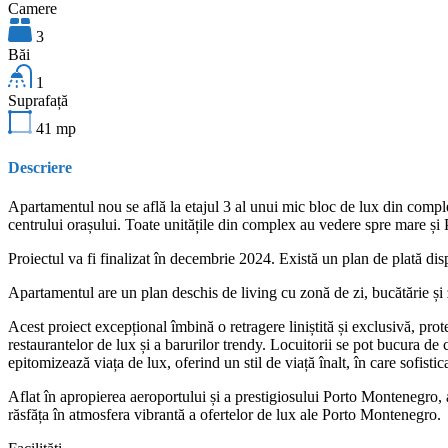
Camere
3
Băi
1
Suprafață
41
mp
Descriere
Apartamentul nou se află la etajul 3 al unui mic bloc de lux din comple
centrului orașului. Toate unitățile din complex au vedere spre mare ș
Proiectul va fi finalizat în decembrie 2024. Există un plan de plată dis
Apartamentul are un plan deschis de living cu zonă de zi, bucătărie și 
Acest proiect excepțional îmbină o retragere liniștită și exclusivă, pro
restaurantelor de lux și a barurilor trendy. Locuitorii se pot bucura de
epitomizează viața de lux, oferind un stil de viață înalt, în care sofisti
Aflat în apropierea aeroportului și a prestigiosului Porto Montenegro, a
răsfăța în atmosfera vibrantă a ofertelor de lux ale Porto Montenegro.