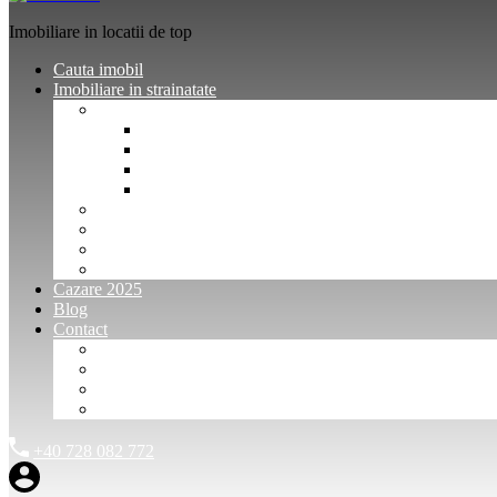
Imobiliare in locatii de top
Cauta imobil
Imobiliare in strainatate
Imobiliare Bulgaria
Vanzari imobiliare Bulgaria
Inchirieri apartamente Bulgaria
Pentru vanzatori imobiliare Bulgaria
Pentru cumparatori imobiliare Bulgaria
Imobiliare Muntenegru
Imobiliare Spania
Imobiliare alte locatii
Oferte dedicate
Cazare 2025
Blog
Contact
Investitori Imobiliare
Agenții imobiliare
International Agents and Owners
Contact
+40 728 082 772