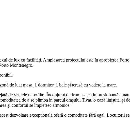
xul de lux cu facilități. Amplasarea proiectului este în apropierea Porto
i Porto Montenegro.
ponibil.
zonă de luat masa, 1 dormitor, 1 baie și terasă cu vedere la mare.
tejată de vizitele nepoftite. Înconjurat de frumusețea impresionantă a nat
 comoditatea de a se plimba în parcul orașului Tivat, o oază liniștită, ș
carea și confortul se împletesc armonios.
cest dezvoltare excepțională oferă o comoditate fără egal. Locuitorii se p