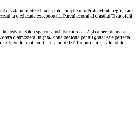
e pot răsfăța în ofertele luxoase ale complexului Porto Montenegro, care
cesul la o educație excepțională. Parcul central al orașului Tivat oferă
le, inclusiv un salon spa cu saună, baie turcească și camere de masaj
, oferă o atmosferă liniștită. Zona dedicată pentru grătar este perfectă
 rezidenților mai tineri, iar salonul de înfrumusețare și salonul de