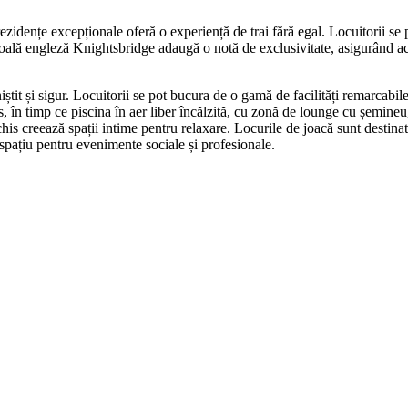
rezidențe excepționale oferă o experiență de trai fără egal. Locuitorii s
școală engleză Knightsbridge adaugă o notă de exclusivitate, asigurând ac
iștit și sigur. Locuitorii se pot bucura de o gamă de facilități remarcabi
s, în timp ce piscina în aer liber încălzită, cu zonă de lounge cu șemineu
is creează spații intime pentru relaxare. Locurile de joacă sunt destinate
 spațiu pentru evenimente sociale și profesionale.