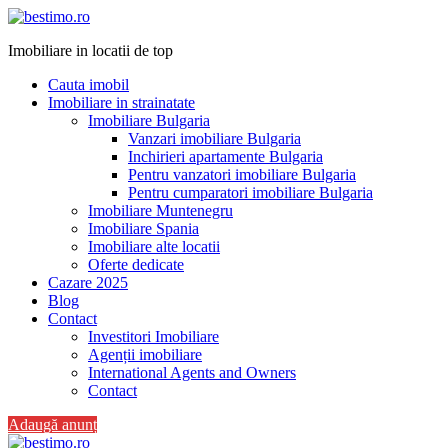
Imobiliare in locatii de top
Cauta imobil
Imobiliare in strainatate
Imobiliare Bulgaria
Vanzari imobiliare Bulgaria
Inchirieri apartamente Bulgaria
Pentru vanzatori imobiliare Bulgaria
Pentru cumparatori imobiliare Bulgaria
Imobiliare Muntenegru
Imobiliare Spania
Imobiliare alte locatii
Oferte dedicate
Cazare 2025
Blog
Contact
Investitori Imobiliare
Agenții imobiliare
International Agents and Owners
Contact
Adaugă anunț