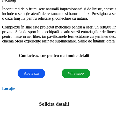
Facilități
Înconjurați de o frumusețe naturală impresionantă și de liniște, aceste 
include o selecție atentă de restaurante și baruri de lux. Prestigioasa 
o oază liniștită pentru relaxare și conectare cu natura.
Complexul în sine este proiectat meticulos pentru a oferi un refugiu lin
private. Sala de sport bine echipată se adresează entuziaștilor de fitnes
pentru mese în aer liber, iar pavilioanele fermecătoare cu șemineu desch
cinema oferă experiențe rafinate suplimentare. Sălile de întâlniri oferă
Contacteaza-ne pentru mai multe detalii
Apeleaza
Whatsapp
Locație
Solicita detalii