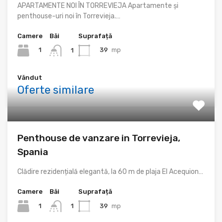
APARTAMENTE NOI ÎN TORREVIEJA Apartamente și
penthouse-uri noi în Torrevieja.…
Camere
Băi
Suprafață
1
39
mp
1
Văndut
Oferte similare
Penthouse de vanzare in Torrevieja,
Spania
Clădire rezidențială elegantă, la 60 m de plaja El Acequion…
Camere
Băi
Suprafață
1
39
mp
1