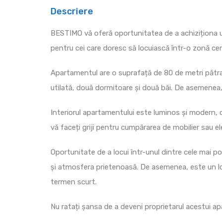
Descriere
BESTIMO vă oferă oportunitatea de a achiziționa un
pentru cei care doresc să locuiască într-o zonă centr
Apartamentul are o suprafață de 80 de metri pătraț
utilată, două dormitoare și două băi. De asemenea, 
Interiorul apartamentului este luminos și modern, c
vă faceți griji pentru cumpărarea de mobilier sau e
Oportunitate de a locui într-unul dintre cele mai
și atmosfera prietenoasă. De asemenea, este un loc i
termen scurt.
Nu ratați șansa de a deveni proprietarul acestui 