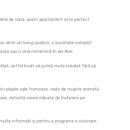
plină de viață, acest apartament este perfect
us dintr-un living spațios, o bucătărie complet
ața sau o cină romantică în aer liber.
tilat, astfel încât să puteți muta imediat fără să
tru plajele sale frumoase, viața de noapte animată
e, datorită cererii ridicate de închiriere pe
lte informații și pentru a programa o vizionare.