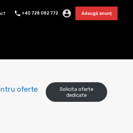
Cazare 2025
Blog
Contact
Adaugă anunț
act
+40 728 082 772
Adaugă anunț
ntru oferte
Solicita oferte
dedicate