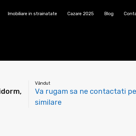
Cauta imobil
Imobiliare in strainatate
Imobiliare in strainatate
Cazare 2025
Blog
Cont
Văndut
idorm,
Va rugam sa ne contactati pe
similare