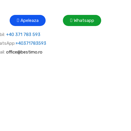
Apeleaza
Whatsapp
il:
+40 371 783 593
atsApp:
+40371783593
il:
office@bestimo.ro