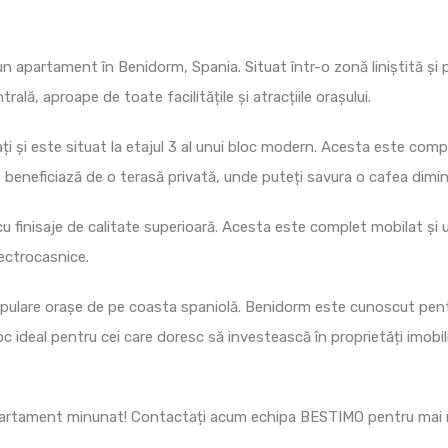
 apartament în Benidorm, Spania. Situat într-o zonă liniștită și 
ală, aproape de toate facilitățile și atracțiile orașului.
i și este situat la etajul 3 al unui bloc modern. Acesta este comp
beneficiază de o terasă privată, unde puteți savura o cafea dimine
u finisaje de calitate superioară. Acesta este complet mobilat și u
lectrocasnice.
 populare orașe de pe coasta spaniolă. Benidorm este cunoscut pen
deal pentru cei care doresc să investească în proprietăți imobiliar
apartament minunat! Contactați acum echipa BESTIMO pentru mai mu