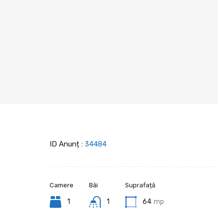
ID Anunț :
34484
Camere
Băi
Suprafață
1
1
64
mp