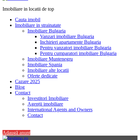
Imobiliare in locatii de top
Cauta imobil
Imobiliare in strainatate
Imobiliare Bulgaria
Vanzari imobiliare Bulgaria
Inchirieri apartamente Bulgaria
Pentru vanzatori imobiliare Bulgaria
Pentru cumparatori imobiliare Bulgaria
Imobiliare Muntenegru
Imobiliare Spania
Imobiliare alte locatii
Oferte dedicate
Cazare 2025
Blog
Contact
Investitori Imobiliare
Agenții imobiliare
International Agents and Owners
Contact
+40 728 082 772
Adaugă anunț