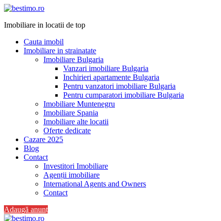
Imobiliare in locatii de top
Cauta imobil
Imobiliare in strainatate
Imobiliare Bulgaria
Vanzari imobiliare Bulgaria
Inchirieri apartamente Bulgaria
Pentru vanzatori imobiliare Bulgaria
Pentru cumparatori imobiliare Bulgaria
Imobiliare Muntenegru
Imobiliare Spania
Imobiliare alte locatii
Oferte dedicate
Cazare 2025
Blog
Contact
Investitori Imobiliare
Agenții imobiliare
International Agents and Owners
Contact
Adaugă anunț