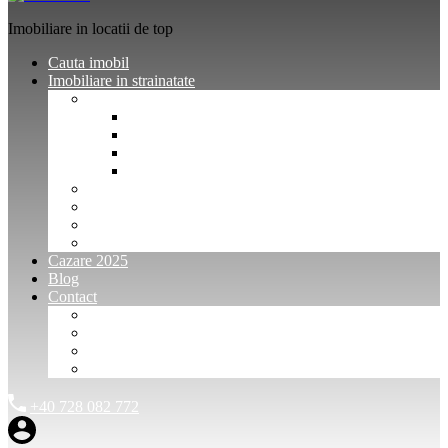
Imobiliare in locatii de top
Cauta imobil
Imobiliare in strainatate
Imobiliare Bulgaria
Vanzari imobiliare Bulgaria
Inchirieri apartamente Bulgaria
Pentru vanzatori imobiliare Bulgaria
Pentru cumparatori imobiliare Bulgaria
Imobiliare Muntenegru
Imobiliare Spania
Imobiliare alte locatii
Oferte dedicate
Cazare 2025
Blog
Contact
Investitori Imobiliare
Agenții imobiliare
International Agents and Owners
Contact
+40 728 082 772