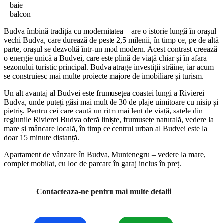
– baie
– balcon
Budva îmbină tradiția cu modernitatea – are o istorie lungă în orașul
vechi Budva, care durează de peste 2,5 milenii, în timp ce, pe de altă
parte, orașul se dezvoltă într-un mod modern. Acest contrast creează
o energie unică a Budvei, care este plină de viață chiar și în afara
sezonului turistic principal. Budva atrage investiții străine, iar acum
se construiesc mai multe proiecte majore de imobiliare și turism.
Un alt avantaj al Budvei este frumusețea coastei lungi a Rivierei
Budva, unde puteți găsi mai mult de 30 de plaje uimitoare cu nisip și
pietriș. Pentru cei care caută un ritm mai lent de viață, satele din
regiunile Rivierei Budva oferă liniște, frumusețe naturală, vedere la
mare și mâncare locală, în timp ce centrul urban al Budvei este la
doar 15 minute distanță.
Apartament de vânzare în Budva, Muntenegru – vedere la mare,
complet mobilat, cu loc de parcare în garaj inclus în preț.
Contacteaza-ne pentru mai multe detalii