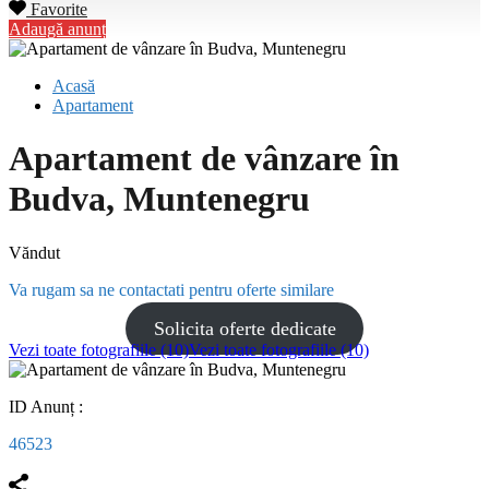
Favorite
Adaugă anunț
Acasă
Apartament
Apartament de vânzare în
Budva, Muntenegru
Văndut
Va rugam sa ne contactati pentru oferte similare
Solicita oferte dedicate
Vezi toate fotografiile (10)
Vezi toate fotografiile (10)
ID Anunț :
46523