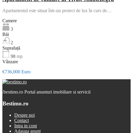
Apartamentul este situat într-un proiect de lux în curs de…
Camere
3
Băi
2
Suprafață
98
mp
Vânzare
€736,000 Euro
/
bestimo.ro Portal anunturi imobiliare si servicii
Bestimo.ro
Despre noi
Contact
Intra in cont
Adauga anunt