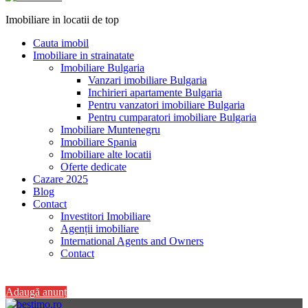
Imobiliare in locatii de top
Cauta imobil
Imobiliare in strainatate
Imobiliare Bulgaria
Vanzari imobiliare Bulgaria
Inchirieri apartamente Bulgaria
Pentru vanzatori imobiliare Bulgaria
Pentru cumparatori imobiliare Bulgaria
Imobiliare Muntenegru
Imobiliare Spania
Imobiliare alte locatii
Oferte dedicate
Cazare 2025
Blog
Contact
Investitori Imobiliare
Agenții imobiliare
International Agents and Owners
Contact
+40 728 082 772
Adaugă anunț