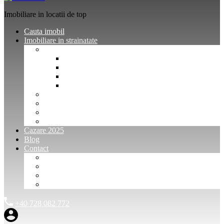
Imobiliare in locatii de top
Cauta imobil
Imobiliare in strainatate
Imobiliare Bulgaria
Vanzari imobiliare Bulgaria
Inchirieri apartamente Bulgaria
Pentru vanzatori imobiliare Bulgaria
Pentru cumparatori imobiliare Bulgaria
Imobiliare Muntenegru
Imobiliare Spania
Imobiliare alte locatii
Oferte dedicate
Cazare 2025
Blog
Contact
Investitori Imobiliare
Agenții imobiliare
International Agents and Owners
Contact
+40 728 082 772