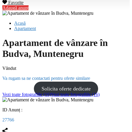
Favorite
Adaugă anunț
Acasă
Apartament
Apartament de vânzare în
Budva, Muntenegru
Văndut
Va rugam sa ne contactati pentru oferte similare
Solicita oferte dedicate
Vezi toate fotografiile (16)
Vezi toate fotografiile (16)
ID Anunț :
27766