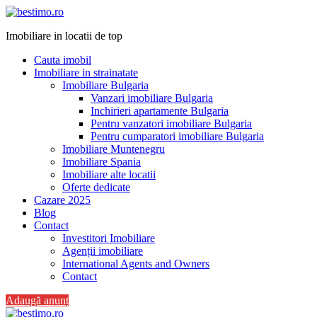
Imobiliare in locatii de top
Cauta imobil
Imobiliare in strainatate
Imobiliare Bulgaria
Vanzari imobiliare Bulgaria
Inchirieri apartamente Bulgaria
Pentru vanzatori imobiliare Bulgaria
Pentru cumparatori imobiliare Bulgaria
Imobiliare Muntenegru
Imobiliare Spania
Imobiliare alte locatii
Oferte dedicate
Cazare 2025
Blog
Contact
Investitori Imobiliare
Agenții imobiliare
International Agents and Owners
Contact
Adaugă anunț