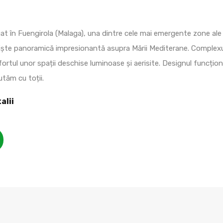
at în Fuengirola (Malaga), una dintre cele mai emergente zone ale C
liște panoramică impresionantă asupra Mării Mediterane. Complex
nfortul unor spații deschise luminoase și aerisite. Designul funcțio
tăm cu toții.
alii