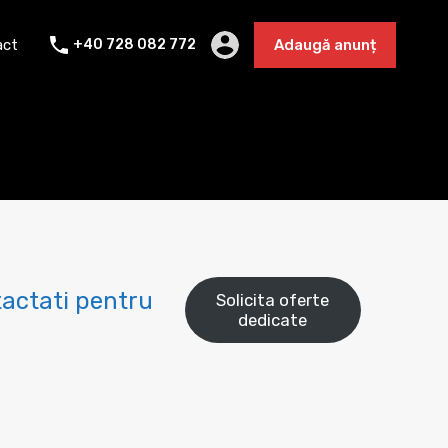
Cazare 2025
Blog
Contact
Adaugă anunț
act
+40 728 082 772
Adaugă anunț
actati pentru
Solicita oferte
dedicate