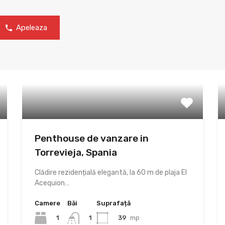
Apeleaza
Penthouse de vanzare in
Torrevieja, Spania
Clădire rezidențială elegantă, la 60 m de plaja El
Acequion…
Camere
Băi
Suprafață
1
39
mp
1