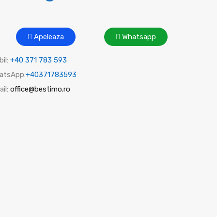
Apeleaza
Whatsapp
il:
+40 371 783 593
atsApp:
+40371783593
il:
office@bestimo.ro