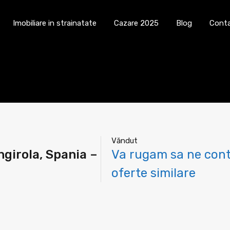
Cauta imobil
Imobiliare in strainatate
Imobiliare in strainatate
Cazare 2025
Blog
Cont
Văndut
girola, Spania –
Va rugam sa ne cont
oferte similare