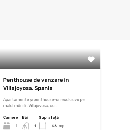
Penthouse de vanzare in
Villajoyosa, Spania
Apartamente și penthouse-uri exclusive pe
malul mării în Villajoyosa, cu…
Camere
Băi
Suprafață
1
46
mp
1