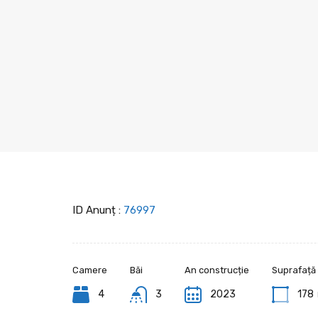
ID Anunț :
76997
Camere
Băi
An construcție
Suprafață
4
3
2023
178