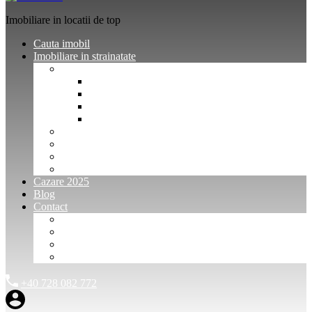
Imobiliare in locatii de top
Cauta imobil
Imobiliare in strainatate
Imobiliare Bulgaria
Vanzari imobiliare Bulgaria
Inchirieri apartamente Bulgaria
Pentru vanzatori imobiliare Bulgaria
Pentru cumparatori imobiliare Bulgaria
Imobiliare Muntenegru
Imobiliare Spania
Imobiliare alte locatii
Oferte dedicate
Cazare 2025
Blog
Contact
Investitori Imobiliare
Agenții imobiliare
International Agents and Owners
Contact
+40 728 082 772