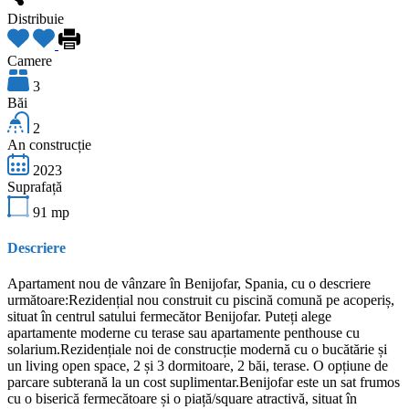
Distribuie
Camere
3
Băi
2
An construcție
2023
Suprafață
91
mp
Descriere
Apartament nou de vânzare în Benijofar, Spania, cu o descriere
următoare:Rezidențial nou construit cu piscină comună pe acoperiș,
situat în centrul satului fermecător Benijofar. Puteți alege
apartamente moderne cu terase sau apartamente penthouse cu
solarium.Rezidențiale noi de construcție modernă cu o bucătărie și
un living open space, 2 și 3 dormitoare, 2 băi, terase. O opțiune de
parcare subterană la un cost suplimentar.Benijofar este un sat frumos
cu o biserică fermecătoare și o piață/square atractivă, situat în