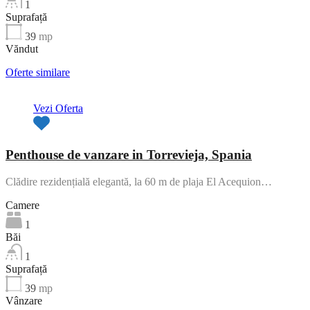
1
Suprafață
39
mp
Văndut
Oferte similare
Vezi Oferta
Penthouse de vanzare in Torrevieja, Spania
Clădire rezidențială elegantă, la 60 m de plaja El Acequion…
Camere
1
Băi
1
Suprafață
39
mp
Vânzare