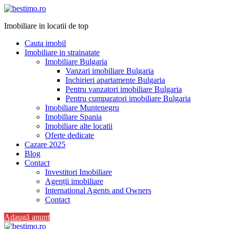
Imobiliare in locatii de top
Cauta imobil
Imobiliare in strainatate
Imobiliare Bulgaria
Vanzari imobiliare Bulgaria
Inchirieri apartamente Bulgaria
Pentru vanzatori imobiliare Bulgaria
Pentru cumparatori imobiliare Bulgaria
Imobiliare Muntenegru
Imobiliare Spania
Imobiliare alte locatii
Oferte dedicate
Cazare 2025
Blog
Contact
Investitori Imobiliare
Agenții imobiliare
International Agents and Owners
Contact
Adaugă anunț