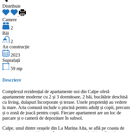
Distribuie
Camere
2
Băi
2
An construcție
2023
Suprafață
59
mp
Descriere
Complexul rezidențial de apartamente noi din Calpe oferă
apartamente moderne cu 2 și 3 dormitoare, 2 băi, bucătărie deschisă
cu living, dulapuri încorporate și terase. Unele proprietăți au vedere
la mare. Aria comună include o piscină pentru adulți și copii, precum
și o zonă de joacă pentru copii. Fiecare apartament are un loc de
parcare și o cameră de depozitare în subsol.
Calpe, unul dintre orașele din La Marina Alta, se află pe coasta de