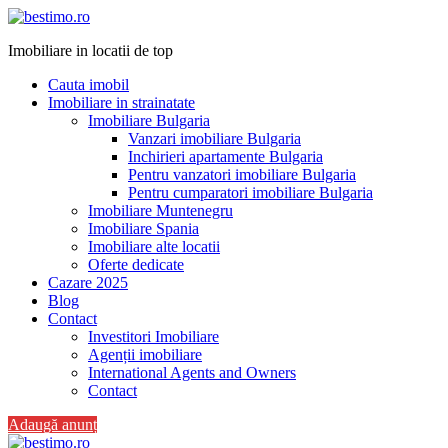
Imobiliare in locatii de top
Cauta imobil
Imobiliare in strainatate
Imobiliare Bulgaria
Vanzari imobiliare Bulgaria
Inchirieri apartamente Bulgaria
Pentru vanzatori imobiliare Bulgaria
Pentru cumparatori imobiliare Bulgaria
Imobiliare Muntenegru
Imobiliare Spania
Imobiliare alte locatii
Oferte dedicate
Cazare 2025
Blog
Contact
Investitori Imobiliare
Agenții imobiliare
International Agents and Owners
Contact
Adaugă anunț