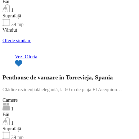
Băi
1
Suprafață
39
mp
Văndut
Oferte similare
Vezi Oferta
Penthouse de vanzare in Torrevieja, Spania
Clădire rezidențială elegantă, la 60 m de plaja El Acequion…
Camere
1
Băi
1
Suprafață
39
mp