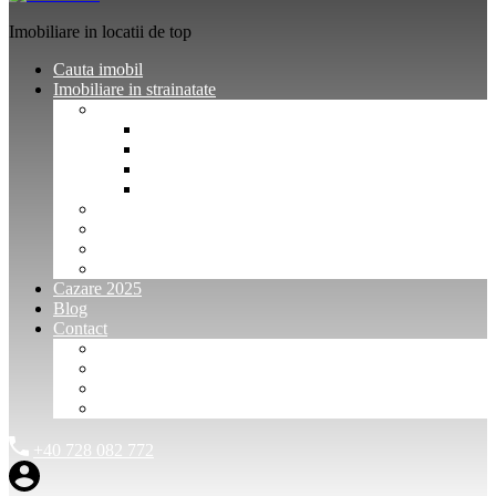
Imobiliare in locatii de top
Cauta imobil
Imobiliare in strainatate
Imobiliare Bulgaria
Vanzari imobiliare Bulgaria
Inchirieri apartamente Bulgaria
Pentru vanzatori imobiliare Bulgaria
Pentru cumparatori imobiliare Bulgaria
Imobiliare Muntenegru
Imobiliare Spania
Imobiliare alte locatii
Oferte dedicate
Cazare 2025
Blog
Contact
Investitori Imobiliare
Agenții imobiliare
International Agents and Owners
Contact
+40 728 082 772