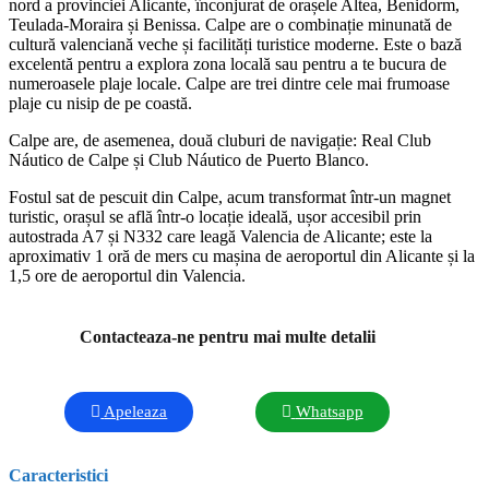
nord a provinciei Alicante, înconjurat de orașele Altea, Benidorm,
Teulada-Moraira și Benissa. Calpe are o combinație minunată de
cultură valenciană veche și facilități turistice moderne. Este o bază
excelentă pentru a explora zona locală sau pentru a te bucura de
numeroasele plaje locale. Calpe are trei dintre cele mai frumoase
plaje cu nisip de pe coastă.
Calpe are, de asemenea, două cluburi de navigație: Real Club
Náutico de Calpe și Club Náutico de Puerto Blanco.
Fostul sat de pescuit din Calpe, acum transformat într-un magnet
turistic, orașul se află într-o locație ideală, ușor accesibil prin
autostrada A7 și N332 care leagă Valencia de Alicante; este la
aproximativ 1 oră de mers cu mașina de aeroportul din Alicante și la
1,5 ore de aeroportul din Valencia.
Contacteaza-ne pentru mai multe detalii
Apeleaza
Whatsapp
Caracteristici