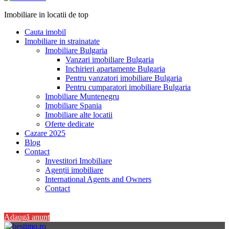
Imobiliare in locatii de top
Cauta imobil
Imobiliare in strainatate
Imobiliare Bulgaria
Vanzari imobiliare Bulgaria
Inchirieri apartamente Bulgaria
Pentru vanzatori imobiliare Bulgaria
Pentru cumparatori imobiliare Bulgaria
Imobiliare Muntenegru
Imobiliare Spania
Imobiliare alte locatii
Oferte dedicate
Cazare 2025
Blog
Contact
Investitori Imobiliare
Agenții imobiliare
International Agents and Owners
Contact
+40 728 082 772
Adaugă anunț