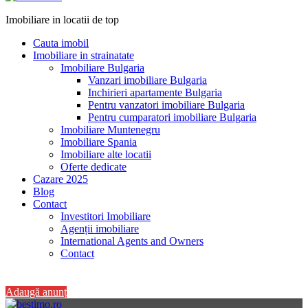
Imobiliare in locatii de top
Cauta imobil
Imobiliare in strainatate
Imobiliare Bulgaria
Vanzari imobiliare Bulgaria
Inchirieri apartamente Bulgaria
Pentru vanzatori imobiliare Bulgaria
Pentru cumparatori imobiliare Bulgaria
Imobiliare Muntenegru
Imobiliare Spania
Imobiliare alte locatii
Oferte dedicate
Cazare 2025
Blog
Contact
Investitori Imobiliare
Agenții imobiliare
International Agents and Owners
Contact
+40 728 082 772
Adaugă anunț