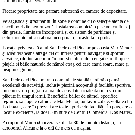
la ultimul etaj au solar privat.
Fiecare proprietate are parcare subterană cu camere de depozitare.
Peisagistica și grădinăritul în zonele comune cu o selecție atentă de
specii potrivite pentru zonă. Instalarea completă a piscinei cu finisaj
din gresie, iluminare încorporată și cu sistem de purificare și
echipamente într-o cabină încorporată, încastrată în podea.
Locația privilegiată a lui San Pedro del Pinatar pe coasta Mar Menor
și Mediteraneană atrage cei cu interes pentru navigație și sporturi
acvatice, oferind ancorare în port și cluburi de navigație, în timp ce
plajele și băile naturale de nămol atrag cei care caută soare, mare și
nisip în siguranță.
San Pedro del Pinatar are o comunitate stabilă și oferă o gamă
excelentă de activități, inclusiv piscină acoperită și facilități sportive,
precum și un program anual de activități sociale datorită vremii
plăcute în timpul iernii. Beneficiile băilor de nămol, specifice
regiunii, sau apele calme ale Mar Menor, au favorizat dezvoltarea lui
Lo Pagán, care în prezent are toate tipurile de facilități. În plus, are o
locație excelentă, la doar 5 minute de Centrul Comercial Dos Mares.
Aeroportul Murcia/Corvera se află la 30 de minute distanță, iar
aeroportul Alicante la o oră de mers cu mașina.