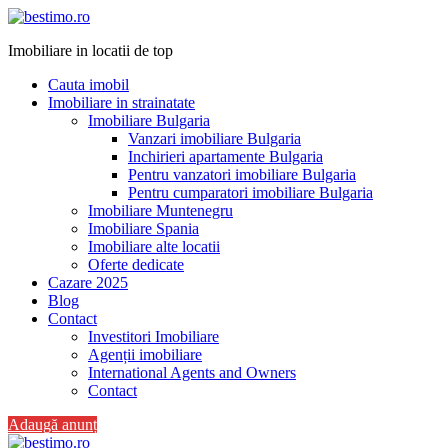
Imobiliare in locatii de top
Cauta imobil
Imobiliare in strainatate
Imobiliare Bulgaria
Vanzari imobiliare Bulgaria
Inchirieri apartamente Bulgaria
Pentru vanzatori imobiliare Bulgaria
Pentru cumparatori imobiliare Bulgaria
Imobiliare Muntenegru
Imobiliare Spania
Imobiliare alte locatii
Oferte dedicate
Cazare 2025
Blog
Contact
Investitori Imobiliare
Agenții imobiliare
International Agents and Owners
Contact
Adaugă anunț