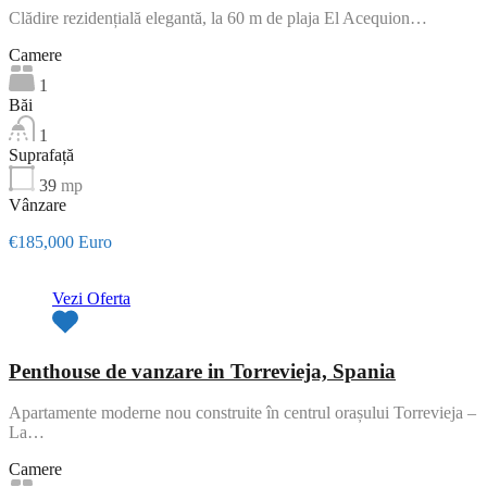
Clădire rezidențială elegantă, la 60 m de plaja El Acequion…
Camere
1
Băi
1
Suprafață
39
mp
Vânzare
€185,000 Euro
Vezi Oferta
Penthouse de vanzare in Torrevieja, Spania
Apartamente moderne nou construite în centrul orașului Torrevieja –
La…
Camere