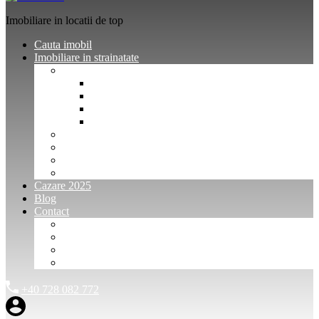
Imobiliare in locatii de top
Cauta imobil
Imobiliare in strainatate
Imobiliare Bulgaria
Vanzari imobiliare Bulgaria
Inchirieri apartamente Bulgaria
Pentru vanzatori imobiliare Bulgaria
Pentru cumparatori imobiliare Bulgaria
Imobiliare Muntenegru
Imobiliare Spania
Imobiliare alte locatii
Oferte dedicate
Cazare 2025
Blog
Contact
Investitori Imobiliare
Agenții imobiliare
International Agents and Owners
Contact
+40 728 082 772