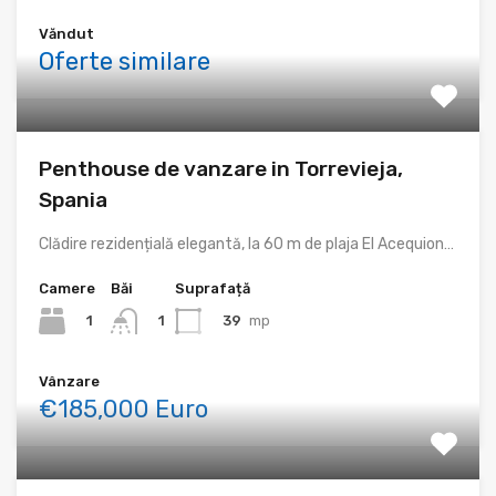
Văndut
Oferte similare
Penthouse de vanzare in Torrevieja,
Spania
Clădire rezidențială elegantă, la 60 m de plaja El Acequion…
Camere
Băi
Suprafață
1
39
mp
1
Vânzare
€185,000 Euro