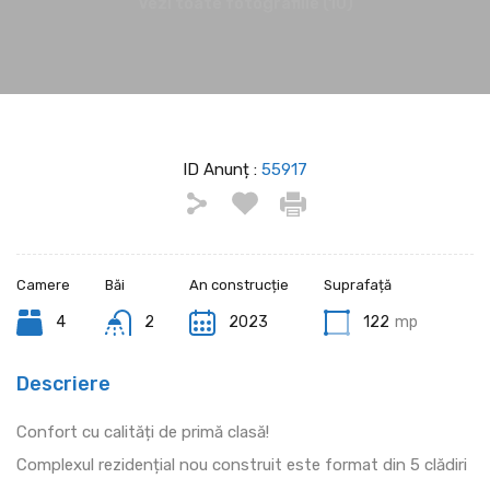
Vezi toate fotografiile (10)
ID Anunț :
55917
Camere
Băi
An construcție
Suprafață
4
2
2023
122
mp
Descriere
Confort cu calități de primă clasă!
Complexul rezidențial nou construit este format din 5 clădiri