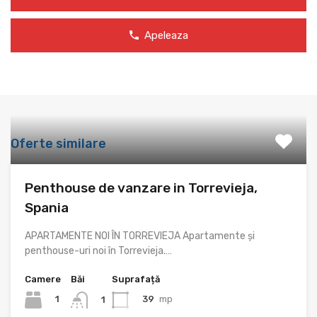
Apeleaza
Oferte similare
Penthouse de vanzare in Torrevieja,
Spania
APARTAMENTE NOI ÎN TORREVIEJA Apartamente și
penthouse-uri noi în Torrevieja.…
Camere
Băi
Suprafață
1
39
mp
1