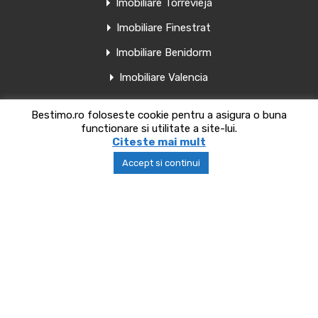
Imobiliare Torrevieja
Imobiliare Finestrat
Imobiliare Benidorm
Imobiliare Valencia
Bestimo.ro foloseste cookie pentru a asigura o buna
functionare si utilitate a site-lui.
Copyright bestimo.ro 2018-2025
Citeste mai mult
Accept si continui