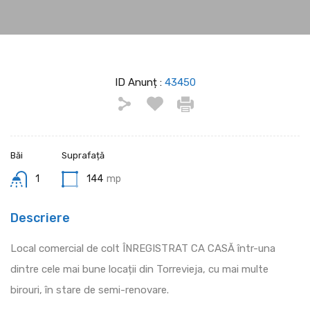
ID Anunț :
43450
Băi
Suprafață
1
144
mp
Descriere
Local comercial de colt ÎNREGISTRAT CA CASĂ într-una
dintre cele mai bune locații din Torrevieja, cu mai multe
birouri, în stare de semi-renovare.