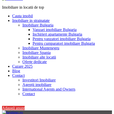
Imobiliare in locatii de top
Cauta imobil
Imobiliare in strainatate
Imobiliare Bulgaria
Vanzari imobiliare Bulgaria
Inchirieri apartamente Bulgaria
Pentru vanzatori imobiliare Bulgaria
Pentru cumparatori imobiliare Bulgaria
Imobiliare Muntenegru
Imobiliare Spania
Imobiliare alte locatii
Oferte dedicate
Cazare 2025
Blog
Contact
Investitori Imobiliare
Agenții imobiliare
International Agents and Owners
Contact
+40 728 082 772
Adaugă anunț