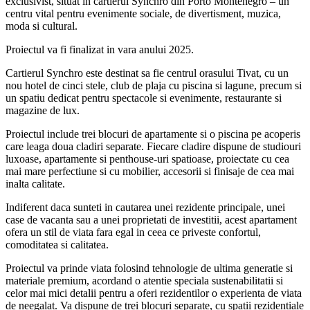
exclusivist, situat in cartierul Synchro din Porto Montenegro – un
centru vital pentru evenimente sociale, de divertisment, muzica,
moda si cultural.
Proiectul va fi finalizat in vara anului 2025.
Cartierul Synchro este destinat sa fie centrul orasului Tivat, cu un
nou hotel de cinci stele, club de plaja cu piscina si lagune, precum si
un spatiu dedicat pentru spectacole si evenimente, restaurante si
magazine de lux.
Proiectul include trei blocuri de apartamente si o piscina pe acoperis
care leaga doua cladiri separate. Fiecare cladire dispune de studiouri
luxoase, apartamente si penthouse-uri spatioase, proiectate cu cea
mai mare perfectiune si cu mobilier, accesorii si finisaje de cea mai
inalta calitate.
Indiferent daca sunteti in cautarea unei rezidente principale, unei
case de vacanta sau a unei proprietati de investitii, acest apartament
ofera un stil de viata fara egal in ceea ce priveste confortul,
comoditatea si calitatea.
Proiectul va prinde viata folosind tehnologie de ultima generatie si
materiale premium, acordand o atentie speciala sustenabilitatii si
celor mai mici detalii pentru a oferi rezidentilor o experienta de viata
de neegalat. Va dispune de trei blocuri separate, cu spatii rezidentiale