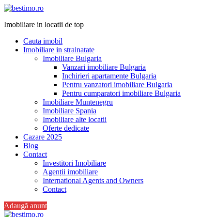
Imobiliare in locatii de top
Cauta imobil
Imobiliare in strainatate
Imobiliare Bulgaria
Vanzari imobiliare Bulgaria
Inchirieri apartamente Bulgaria
Pentru vanzatori imobiliare Bulgaria
Pentru cumparatori imobiliare Bulgaria
Imobiliare Muntenegru
Imobiliare Spania
Imobiliare alte locatii
Oferte dedicate
Cazare 2025
Blog
Contact
Investitori Imobiliare
Agenții imobiliare
International Agents and Owners
Contact
Adaugă anunț