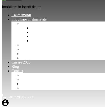
Imobiliare in locatii de top
Cauta imobil
Imobiliare in strainatate
Imobiliare Bulgaria
Vanzari imobiliare Bulgaria
Inchirieri apartamente Bulgaria
Pentru vanzatori imobiliare Bulgaria
Pentru cumparatori imobiliare Bulgaria
Imobiliare Muntenegru
Imobiliare Spania
Imobiliare alte locatii
Oferte dedicate
Cazare 2025
Blog
Contact
Investitori Imobiliare
Agenții imobiliare
International Agents and Owners
Contact
+40 728 082 772