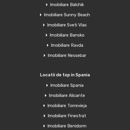
Imobiliare Balchik
Clădire rezidențială elegantă, la 60 m de plaja El Acequion…
Imobiliare Sunny Beach
Camere
Băi
Suprafață
Imobiliare Sveti Vlas
1
39
mp
1
Imobiliare Bansko
Imobiliare Ravda
Vânzare
€185,000 Euro
Imobiliare Nessebar
Locatii de top in Spania
Penthouse de vanzare in Torrevieja,
Imobiliare Spania
Spania
Imobiliare Alicante
Apartamente moderne nou construite în centrul orașului
Imobiliare Torrevieja
Torrevieja – La…
Imobiliare Finestrat
Camere
Băi
Suprafață
Imobiliare Benidorm
1
42
mp
1