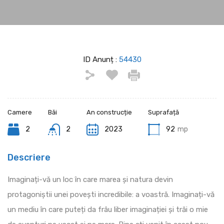
ID Anunț :
54430
Camere
Băi
An construcție
Suprafață
2
2
2023
92
mp
Descriere
Imaginați-vă un loc în care marea și natura devin
protagoniștii unei povești incredibile: a voastră. Imaginați-vă
un mediu în care puteți da frâu liber imaginației și trăi o mie