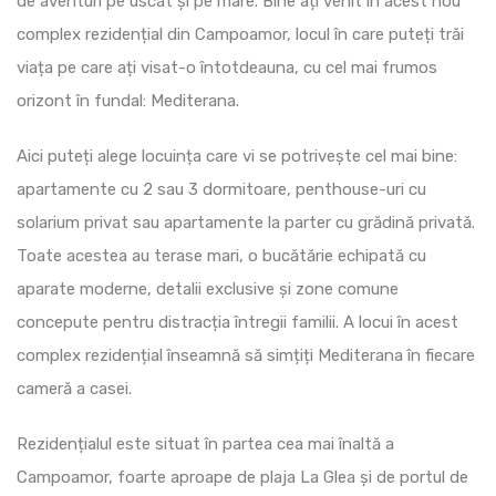
de aventuri pe uscat și pe mare. Bine ați venit în acest nou
complex rezidențial din Campoamor, locul în care puteți trăi
viața pe care ați visat-o întotdeauna, cu cel mai frumos
orizont în fundal: Mediterana.
Aici puteți alege locuința care vi se potrivește cel mai bine:
apartamente cu 2 sau 3 dormitoare, penthouse-uri cu
solarium privat sau apartamente la parter cu grădină privată.
Toate acestea au terase mari, o bucătărie echipată cu
aparate moderne, detalii exclusive și zone comune
concepute pentru distracția întregii familii. A locui în acest
complex rezidențial înseamnă să simțiți Mediterana în fiecare
cameră a casei.
Rezidențialul este situat în partea cea mai înaltă a
Campoamor, foarte aproape de plaja La Glea și de portul de