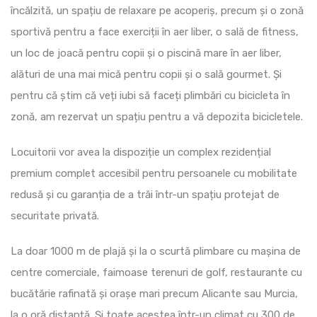
încălzită, un spațiu de relaxare pe acoperiș, precum și o zonă
sportivă pentru a face exerciții în aer liber, o sală de fitness,
un loc de joacă pentru copii și o piscină mare în aer liber,
alături de una mai mică pentru copii și o sală gourmet. Și
pentru că știm că veți iubi să faceți plimbări cu bicicleta în
zonă, am rezervat un spațiu pentru a vă depozita bicicletele.
Locuitorii vor avea la dispoziție un complex rezidențial
premium complet accesibil pentru persoanele cu mobilitate
redusă și cu garanția de a trăi într-un spațiu protejat de
securitate privată.
La doar 1000 m de plajă și la o scurtă plimbare cu mașina de
centre comerciale, faimoase terenuri de golf, restaurante cu
bucătărie rafinată și orașe mari precum Alicante sau Murcia,
la o oră distanță. Și toate acestea într-un climat cu 300 de