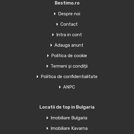
Bestimo.ro
Oferte similare
Despre noi
Contact
Penthouse de vanzare in Torrevieja,
Spania
Intra in cont
Adauga anunt
APARTAMENTE NOI ÎN TORREVIEJA Apartamente și
penthouse-uri noi în Torrevieja.…
Politica de cookie
Camere
Băi
Suprafață
Termeni și condiții
1
39
mp
1
Politica de confidentialitate
ANPC
Văndut
Oferte similare
Locatii de top in Bulgaria
Imobiliare Bulgaria
Penthouse de vanzare in Torrevieja,
Imobiliare Kavarna
Spania