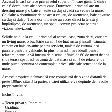
Accesul la casă se face prin nivelul superior, în care găsim 5 dintre
cele 6 dormitoare ale acestei case. Dormitorul principal are un
dressing mare și o baie en-suite cu duș și cadă cu vedere la mare.
Celelalte 4 dormitoare de pe acest etaj au, de asemenea, baie en-suite
cu duș și dulap. Toate dormitoarele au acces direct la terasă și
împărtășesc, de asemenea, un spațiu comun proiectat pentru a
viziona televizorul.
Scările ne duc la etajul principal al acestei case, zona de zi, care are
un living mare, o bucătărie cu zonă de luat masa și insulă, cămară,
cameră cu baie en-suite pentru serviciu, toaletă de curtoazie și
parcare pentru 3 vehicule. În plus, o terasă mare ideală pentru
relaxare, pentru a vă bucura de piscina infinită de 60 de metri de apă
și de terasa spațioasă cu zonă de luat masa și zonă de relaxare, de
unde puteți continua să contemplați priveliștile sale senzaționale la
mare.
Această proprietate fantastică este completată de o zonă diafană de
peste 100m², situată la parter, a cărei utilizare va depinde de nevoile
proprietarului său.
Inclus în vila:
– Teren privat și împrejmuit,
– Grădină,
– Piscină,