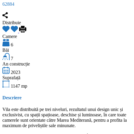
62884
Distribuie
Camere
6
Băi
7
An construcție
2023
Suprafață
1147
mp
Descriere
Vila este distribuită pe trei niveluri, rezultatul unui design unic și
exclusivist, cu spații spațioase, deschise și luminoase, în care toate
camerele sunt orientate către Marea Mediterană, pentru a profita la
maximum de priveliștile sale minunate.