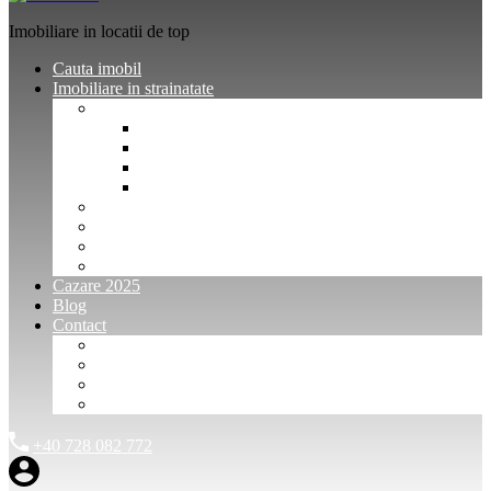
Imobiliare in locatii de top
Cauta imobil
Imobiliare in strainatate
Imobiliare Bulgaria
Vanzari imobiliare Bulgaria
Inchirieri apartamente Bulgaria
Pentru vanzatori imobiliare Bulgaria
Pentru cumparatori imobiliare Bulgaria
Imobiliare Muntenegru
Imobiliare Spania
Imobiliare alte locatii
Oferte dedicate
Cazare 2025
Blog
Contact
Investitori Imobiliare
Agenții imobiliare
International Agents and Owners
Contact
+40 728 082 772