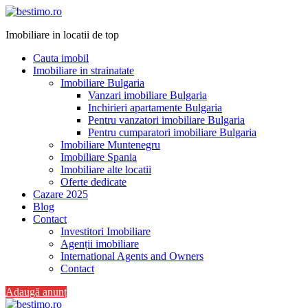
Imobiliare in locatii de top
Cauta imobil
Imobiliare in strainatate
Imobiliare Bulgaria
Vanzari imobiliare Bulgaria
Inchirieri apartamente Bulgaria
Pentru vanzatori imobiliare Bulgaria
Pentru cumparatori imobiliare Bulgaria
Imobiliare Muntenegru
Imobiliare Spania
Imobiliare alte locatii
Oferte dedicate
Cazare 2025
Blog
Contact
Investitori Imobiliare
Agenții imobiliare
International Agents and Owners
Contact
Adaugă anunț