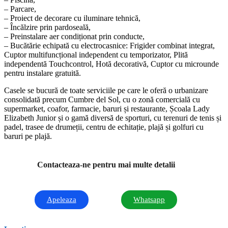
– Parcare,
– Proiect de decorare cu iluminare tehnică,
– Încălzire prin pardoseală,
– Preinstalare aer condiționat prin conducte,
– Bucătărie echipată cu electrocasnice: Frigider combinat integrat,
Cuptor multifuncțional independent cu temporizator, Plită
independentă Touchcontrol, Hotă decorativă, Cuptor cu microunde
pentru instalare gratuită.
Casele se bucură de toate serviciile pe care le oferă o urbanizare
consolidată precum Cumbre del Sol, cu o zonă comercială cu
supermarket, coafor, farmacie, baruri și restaurante, Școala Lady
Elizabeth Junior și o gamă diversă de sporturi, cu terenuri de tenis și
padel, trasee de drumeții, centru de echitație, plajă și golfuri cu
baruri pe plajă.
Contacteaza-ne pentru mai multe detalii
Apeleaza
Whatsapp