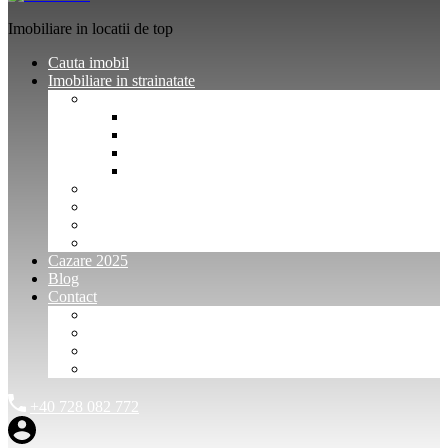
Imobiliare in locatii de top
Cauta imobil
Imobiliare in strainatate
Imobiliare Bulgaria
Vanzari imobiliare Bulgaria
Inchirieri apartamente Bulgaria
Pentru vanzatori imobiliare Bulgaria
Pentru cumparatori imobiliare Bulgaria
Imobiliare Muntenegru
Imobiliare Spania
Imobiliare alte locatii
Oferte dedicate
Cazare 2025
Blog
Contact
Investitori Imobiliare
Agenții imobiliare
International Agents and Owners
Contact
+40 728 082 772