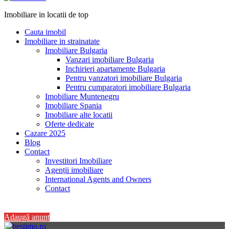
Imobiliare in locatii de top
Cauta imobil
Imobiliare in strainatate
Imobiliare Bulgaria
Vanzari imobiliare Bulgaria
Inchirieri apartamente Bulgaria
Pentru vanzatori imobiliare Bulgaria
Pentru cumparatori imobiliare Bulgaria
Imobiliare Muntenegru
Imobiliare Spania
Imobiliare alte locatii
Oferte dedicate
Cazare 2025
Blog
Contact
Investitori Imobiliare
Agenții imobiliare
International Agents and Owners
Contact
+40 728 082 772
Adaugă anunț