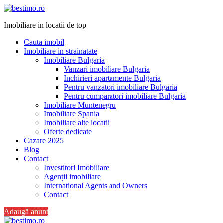
Imobiliare in locatii de top
Cauta imobil
Imobiliare in strainatate
Imobiliare Bulgaria
Vanzari imobiliare Bulgaria
Inchirieri apartamente Bulgaria
Pentru vanzatori imobiliare Bulgaria
Pentru cumparatori imobiliare Bulgaria
Imobiliare Muntenegru
Imobiliare Spania
Imobiliare alte locatii
Oferte dedicate
Cazare 2025
Blog
Contact
Investitori Imobiliare
Agenții imobiliare
International Agents and Owners
Contact
Adaugă anunț