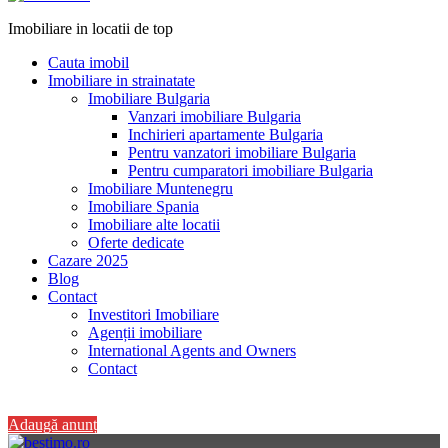
Imobiliare in locatii de top
Cauta imobil
Imobiliare in strainatate
Imobiliare Bulgaria
Vanzari imobiliare Bulgaria
Inchirieri apartamente Bulgaria
Pentru vanzatori imobiliare Bulgaria
Pentru cumparatori imobiliare Bulgaria
Imobiliare Muntenegru
Imobiliare Spania
Imobiliare alte locatii
Oferte dedicate
Cazare 2025
Blog
Contact
Investitori Imobiliare
Agenții imobiliare
International Agents and Owners
Contact
+40 728 082 772
Adaugă anunț