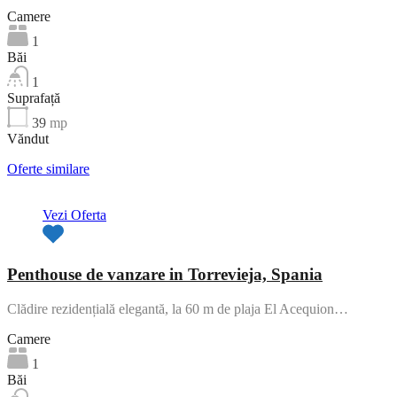
Camere
1
Băi
1
Suprafață
39
mp
Văndut
Oferte similare
Vezi Oferta
Penthouse de vanzare in Torrevieja, Spania
Clădire rezidențială elegantă, la 60 m de plaja El Acequion…
Camere
1
Băi