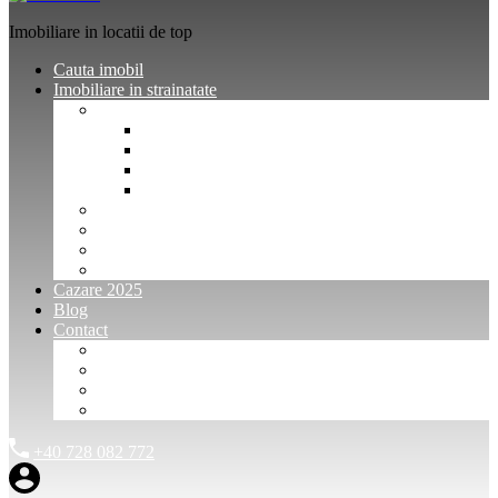
Imobiliare in locatii de top
Cauta imobil
Imobiliare in strainatate
Imobiliare Bulgaria
Vanzari imobiliare Bulgaria
Inchirieri apartamente Bulgaria
Pentru vanzatori imobiliare Bulgaria
Pentru cumparatori imobiliare Bulgaria
Imobiliare Muntenegru
Imobiliare Spania
Imobiliare alte locatii
Oferte dedicate
Cazare 2025
Blog
Contact
Investitori Imobiliare
Agenții imobiliare
International Agents and Owners
Contact
+40 728 082 772