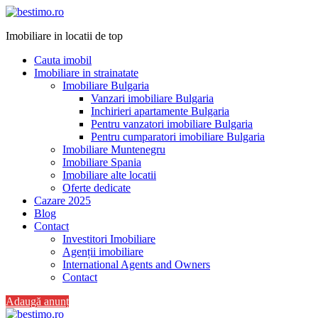
Imobiliare in locatii de top
Cauta imobil
Imobiliare in strainatate
Imobiliare Bulgaria
Vanzari imobiliare Bulgaria
Inchirieri apartamente Bulgaria
Pentru vanzatori imobiliare Bulgaria
Pentru cumparatori imobiliare Bulgaria
Imobiliare Muntenegru
Imobiliare Spania
Imobiliare alte locatii
Oferte dedicate
Cazare 2025
Blog
Contact
Investitori Imobiliare
Agenții imobiliare
International Agents and Owners
Contact
Adaugă anunț