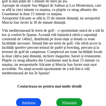
golf la mai puțin de 5 minute de mers pe jos.
Aproape de orașele San Miguel de Salinas și Los Montesinos, care
se află la cinci minute cu mașina, cu plajele cu steag albastru din
Guardamar la doar 15 minute cu mașina.
Aeroportul Alicante se află la 35 de minute distanță, iar aeroportul
Murcia San Javier la 30 de minute distanță.
Vila mediteraneană în teren de golf – o oportunitate unică de a trăi în
lux și confort în Spania. Această vilă fantastică oferă o suprafață
construită de 140m2, distribuită pe două etaje și dotată cu toate
facilitățile necesare. Situată într-un teren de golf, vila oferă acces la
facilități sportive precum tenisul de padel și bowling, precum și la
terenuri de golf de campionat. Complexul are toate facilitățile locale
la doar câțiva pași distanță, inclusiv magazine, baruri și restaurante.
Plajele cu steag albastru din Guardamar sunt la doar 15 minute cu
mașina, iar aeroporturile Alicante și Murcia San Javier sunt ușor
accesibile. Nu ratați această oportunitate de a trăi într-o vilă
mediteraneană de lux în Spania!
Contacteaza-ne pentru mai multe detalii
Apeleaza
Whatsapp