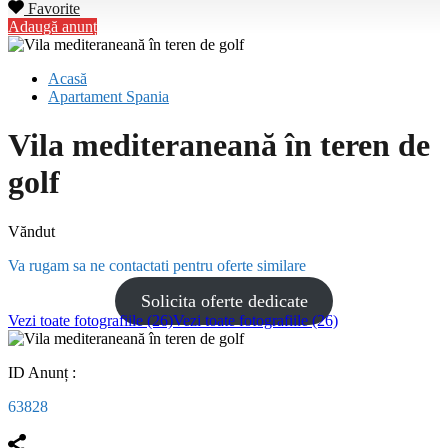
Favorite
Adaugă anunț
Acasă
Apartament Spania
Vila mediteraneană în teren de
golf
Văndut
Va rugam sa ne contactati pentru oferte similare
Solicita oferte dedicate
Vezi toate fotografiile (26)
Vezi toate fotografiile (26)
ID Anunț :
63828