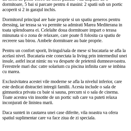
dormitoare, 5 bai si parcare pentru 4 masini: 2 spatii sub un portic
acoperit si 2 in garajul inchis.
Dormitorul principal are baie proprie si un spatiu generos pentru
dressing, iar terasa sa va permite sa admirati Marea Mediterana in
toata splendoarea ei. Celelalte doua dormitoare impart o terasa
minunata si o zona de relaxare, care poate fi folosita ca spatiu de
recreere sau birou. Ambele dormitoare au baie proprie.
Pentru un confort sporit, livingul/sala de mese si bucataria se afla la
acelasi nivel. Bucataria este conectata la living prin intermediul unei
insule, astfel incat nimic nu va desparte de prietenii dumneavoastra.
Ferestrele mari duc catre solarium cu piscina infinita care se imbina
cu marea.
Exclusivitatea acestei vile moderne se afla la nivelul inferior, care
este dedicat distractiei intregii familii. Acesta include o sala de
gimnastica privata cu baie si sauna, precum si o sala de cinema.
Toate acestea vin insotite de un portic sub care va puteti relaxa
inconjurati de linistea marii.
Daca sunteti in cautarea unei case diferite, vila noastra va ofera
spatiul suplimentar care va face ziua de zi speciala.