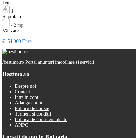
Băi
1
Suprafață
42
mp
Vânzare
€154,000 Euro
/
bestimo.ro Portal anunturi imobiliare si servicii
Bestimo.ro
Despre noi
Contact
Intra in cont
Adauga anunt
Politica de cookie
Termeni și condiții
Politica de confidentialitate
ANPC
Locatii de top in Bulgaria