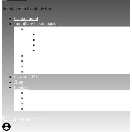
Imobiliare in locatii de top
Cauta imobil
Imobiliare in strainatate
Imobiliare Bulgaria
Vanzari imobiliare Bulgaria
Inchirieri apartamente Bulgaria
Pentru vanzatori imobiliare Bulgaria
Pentru cumparatori imobiliare Bulgaria
Imobiliare Muntenegru
Imobiliare Spania
Imobiliare alte locatii
Oferte dedicate
Cazare 2025
Blog
Contact
Investitori Imobiliare
Agenții imobiliare
International Agents and Owners
Contact
+40 728 082 772