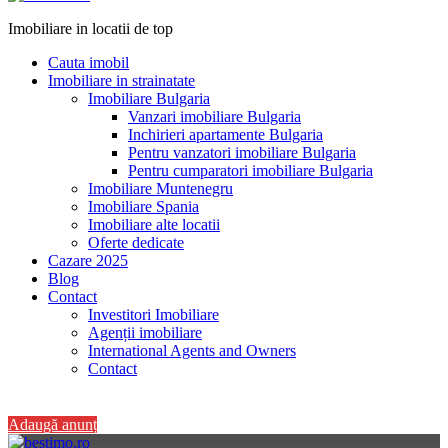
Imobiliare in locatii de top
Cauta imobil
Imobiliare in strainatate
Imobiliare Bulgaria
Vanzari imobiliare Bulgaria
Inchirieri apartamente Bulgaria
Pentru vanzatori imobiliare Bulgaria
Pentru cumparatori imobiliare Bulgaria
Imobiliare Muntenegru
Imobiliare Spania
Imobiliare alte locatii
Oferte dedicate
Cazare 2025
Blog
Contact
Investitori Imobiliare
Agenții imobiliare
International Agents and Owners
Contact
+40 728 082 772
Adaugă anunț