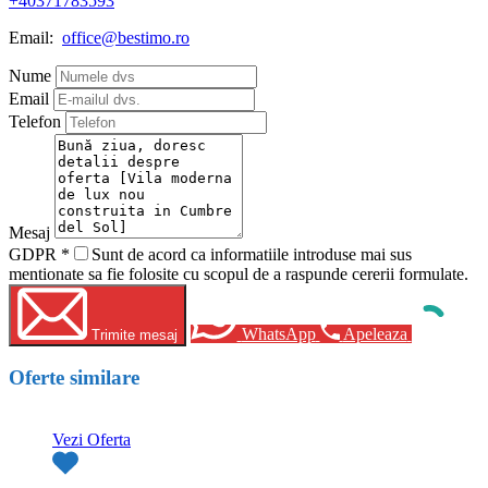
+40371783593
Email:
office@bestimo.ro
Nume
Email
Telefon
Mesaj
GDPR
*
Sunt de acord ca informatiile introduse mai sus
mentionate sa fie folosite cu scopul de a raspunde cererii formulate.
WhatsApp
Apeleaza
Trimite mesaj
Oferte similare
Vezi Oferta