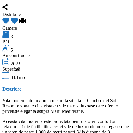
Distribuie
Camere
3
Băi
5
An construcție
2023
Suprafață
313
mp
Descriere
Vila moderna de lux nou construita situata in Cumbre del Sol
Resort, o zona exclusivista cu vile mari si luxoase care ofera o
priveliste eleganta asupra Marii Mediterane.
Aceasta vila moderna este proiectata pentru a oferi confort si
relaxare. Toate facilitatile acestei vile de lux moderne se regasesc pe
un teren de peste 1.300 de metri patrati. Vila dispune de 3