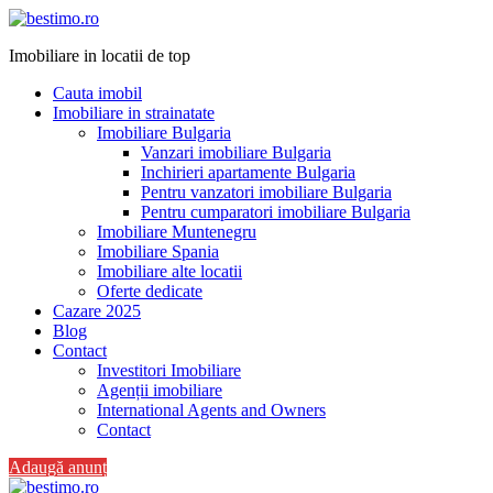
Imobiliare in locatii de top
Cauta imobil
Imobiliare in strainatate
Imobiliare Bulgaria
Vanzari imobiliare Bulgaria
Inchirieri apartamente Bulgaria
Pentru vanzatori imobiliare Bulgaria
Pentru cumparatori imobiliare Bulgaria
Imobiliare Muntenegru
Imobiliare Spania
Imobiliare alte locatii
Oferte dedicate
Cazare 2025
Blog
Contact
Investitori Imobiliare
Agenții imobiliare
International Agents and Owners
Contact
Adaugă anunț