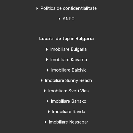
1
39
mp
1
Politica de confidentialitate
ANPC
Văndut
Oferte similare
Locatii de top in Bulgaria
Imobiliare Bulgaria
Penthouse de vanzare in Torrevieja,
Imobiliare Kavarna
Spania
Imobiliare Balchik
Clădire rezidențială elegantă, la 60 m de plaja El Acequion…
Imobiliare Sunny Beach
Camere
Băi
Suprafață
Imobiliare Sveti Vlas
1
39
mp
1
Imobiliare Bansko
Imobiliare Ravda
Vânzare
€185,000 Euro
Imobiliare Nessebar