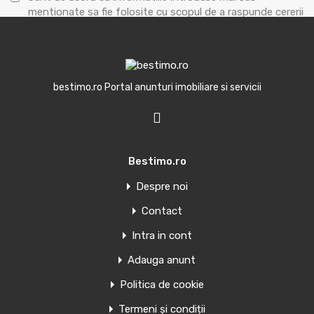
mentionate sa fie folosite cu scopul de a raspunde cererii
formulate.
Trimite mesaj
bestimo.ro Portal anunturi imobiliare si servicii
Bestimo.ro
Oferte similare
Despre noi
Penthouse de vanzare in Torrevieja,
Contact
Spania
Intra in cont
Adauga anunt
APARTAMENTE NOI ÎN TORREVIEJA Apartamente și
penthouse-uri noi în Torrevieja.…
Politica de cookie
Camere
Băi
Suprafață
Termeni și condiții