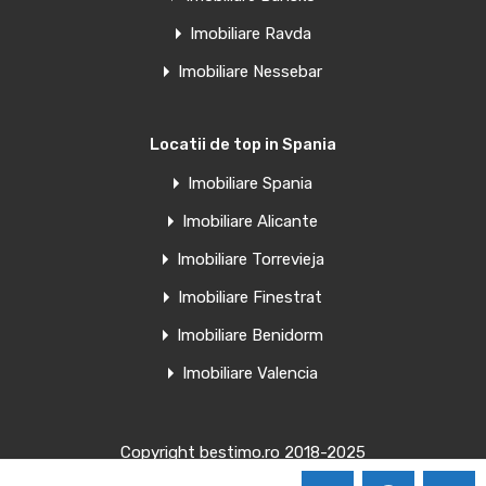
Vânzare
Imobiliare Ravda
€185,000 Euro
Imobiliare Nessebar
Locatii de top in Spania
Penthouse de vanzare in Torrevieja,
Spania
Imobiliare Spania
Imobiliare Alicante
Apartamente moderne nou construite în centrul orașului
Torrevieja – La…
Imobiliare Torrevieja
Camere
Băi
Suprafață
Imobiliare Finestrat
1
42
mp
1
Imobiliare Benidorm
Imobiliare Valencia
Vânzare
€154,000 Euro
Copyright bestimo.ro 2018-2025