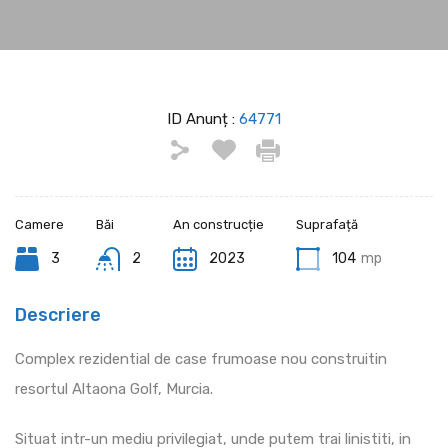
ID Anunț :
64771
Camere
Băi
An construcție
Suprafață
3
2
2023
104
mp
Descriere
Complex rezidential de case frumoase nou construitin
resortul Altaona Golf, Murcia.
Situat intr-un mediu privilegiat, unde putem trai linistiti, in