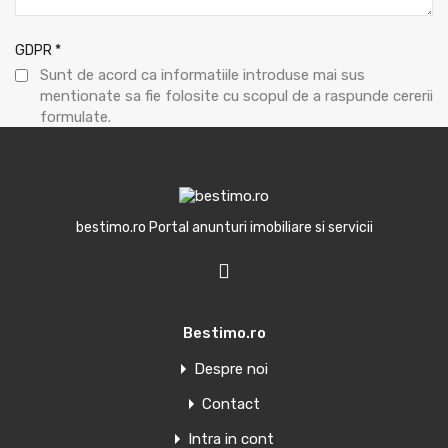
GDPR
*
Sunt de acord ca informatiile introduse mai sus
mentionate sa fie folosite cu scopul de a raspunde cererii
formulate.
Trimite mesaj
bestimo.ro Portal anunturi imobiliare si servicii
Oferte similare
Bestimo.ro
Despre noi
Penthouse de vanzare in Torrevieja,
Contact
Spania
Intra in cont