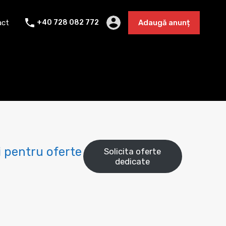
Cazare 2025
Blog
Contact
Adaugă anunț
act
+40 728 082 772
Adaugă anunț
 pentru oferte
Solicita oferte
dedicate