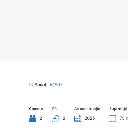
ID Anunț :
54907
Camere
Băi
An construcție
Suprafață
2
2
2023
75