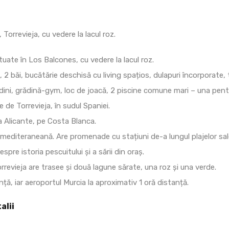
orrevieja, cu vedere la lacul roz.
tuate în Los Balcones, cu vedere la lacul roz.
, 2 băi, bucătărie deschisă cu living spațios, dulapuri încorporate, 
ini, grădină-gym, loc de joacă, 2 piscine comune mari – una pentru
 de Torrevieja, în sudul Spaniei.
ia Alicante, pe Costa Blanca.
 mediteraneană. Are promenade cu stațiuni de-a lungul plajelor sal
spre istoria pescuitului și a sării din oraș.
rrevieja are trasee și două lagune sărate, una roz și una verde.
ță, iar aeroportul Murcia la aproximativ 1 oră distanță.
alii