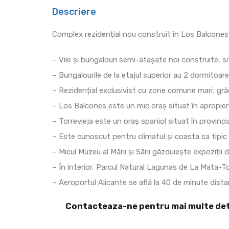
Descriere
Complex rezidențial nou construit în Los Balcones, T
– Vile și bungalouri semi-atașate noi construite, si
– Bungalourile de la etajul superior au 2 dormitoare
– Rezidențial exclusivist cu zone comune mari; grăd
– Los Balcones este un mic oraș situat în apropiere
– Torrevieja este un oraș spaniol situat în provinc
– Este cunoscut pentru climatul și coasta sa tipic
– Micul Muzeu al Mării și Sării găzduiește expoziții de
– În interior, Parcul Natural Lagunas de La Mata-To
– Aeroportul Alicante se află la 40 de minute distan
Contacteaza-ne pentru mai multe det