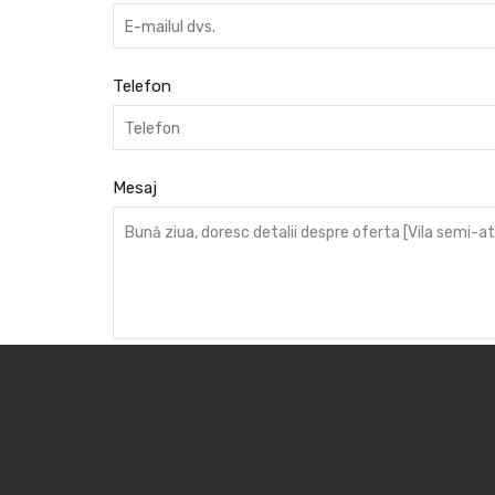
Telefon
Mesaj
GDPR
*
Sunt de acord ca informatiile introduse mai su
cererii formulate.
Trimite mesaj
WhatsApp