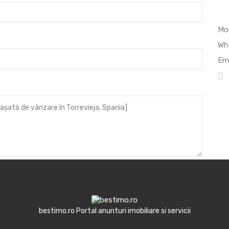
Mob
Wh
Ema
s mentionate sa fie folosite cu scopul de a raspunde
bestimo.ro Portal anunturi imobiliare si servicii
Apeleaza