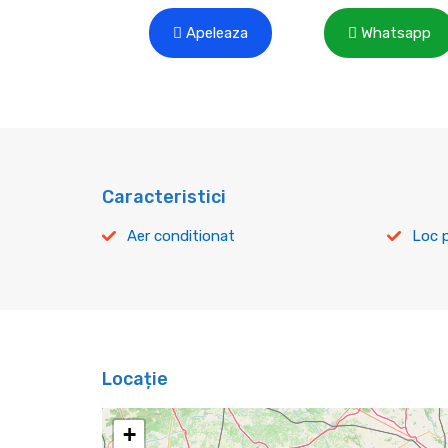
Apeleaza
Whatsapp
Caracteristici
Aer conditionat
Loc 
Locație
+