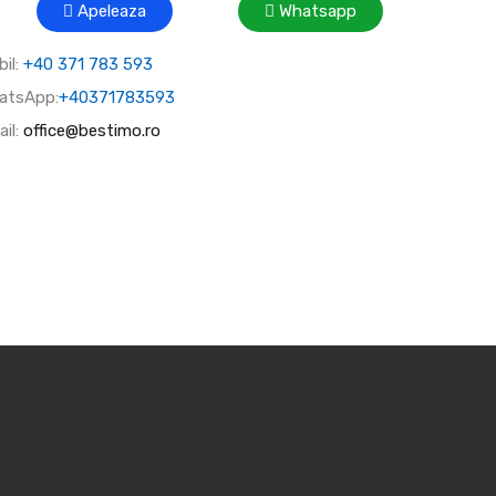
Apeleaza
Whatsapp
il:
+40 371 783 593
atsApp:
+40371783593
il:
office@bestimo.ro