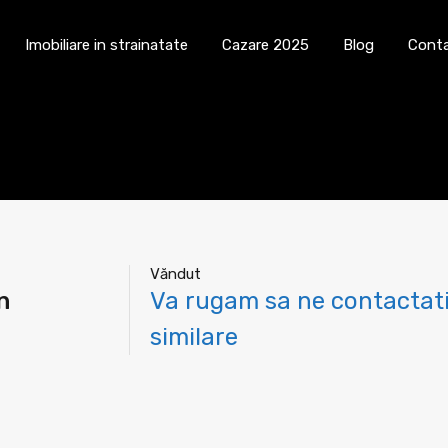
Cauta imobil
Imobiliare in strainatate
Imobiliare in strainatate
Cazare 2025
Blog
Cont
Văndut
n
Va rugam sa ne contactati
similare