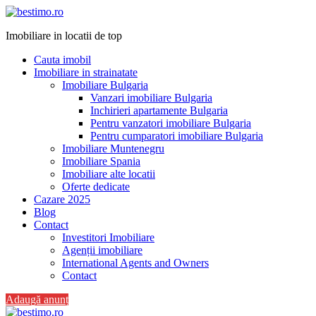
Imobiliare in locatii de top
Cauta imobil
Imobiliare in strainatate
Imobiliare Bulgaria
Vanzari imobiliare Bulgaria
Inchirieri apartamente Bulgaria
Pentru vanzatori imobiliare Bulgaria
Pentru cumparatori imobiliare Bulgaria
Imobiliare Muntenegru
Imobiliare Spania
Imobiliare alte locatii
Oferte dedicate
Cazare 2025
Blog
Contact
Investitori Imobiliare
Agenții imobiliare
International Agents and Owners
Contact
Adaugă anunț