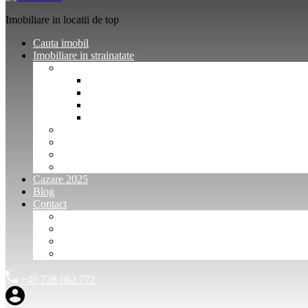
Imobiliare in locatii de top
Cauta imobil
Imobiliare in strainatate
Imobiliare Bulgaria
Vanzari imobiliare Bulgaria
Inchirieri apartamente Bulgaria
Pentru vanzatori imobiliare Bulgaria
Pentru cumparatori imobiliare Bulgaria
Imobiliare Muntenegru
Imobiliare Spania
Imobiliare alte locatii
Oferte dedicate
Cazare 2025
Blog
Contact
Investitori Imobiliare
Agenții imobiliare
International Agents and Owners
Contact
+40 728 082 772