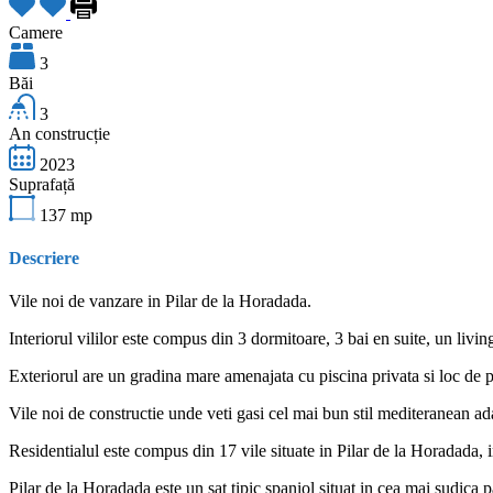
Camere
3
Băi
3
An construcție
2023
Suprafață
137
mp
Descriere
Vile noi de vanzare in Pilar de la Horadada.
Interiorul vililor este compus din 3 dormitoare, 3 bai en suite, un livi
Exteriorul are un gradina mare amenajata cu piscina privata si loc de p
Vile noi de constructie unde veti gasi cel mai bun stil mediteranean a
Residentialul este compus din 17 vile situate in Pilar de la Horadada, i
Pilar de la Horadada este un sat tipic spaniol situat in cea mai sudica 