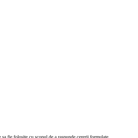
sa fie folosite cu scopul de a raspunde cererii formulate.