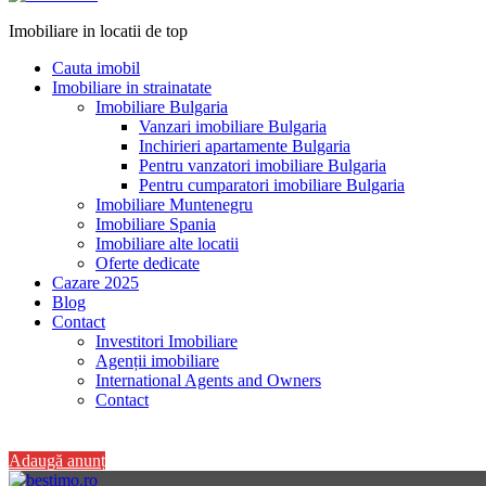
Imobiliare in locatii de top
Cauta imobil
Imobiliare in strainatate
Imobiliare Bulgaria
Vanzari imobiliare Bulgaria
Inchirieri apartamente Bulgaria
Pentru vanzatori imobiliare Bulgaria
Pentru cumparatori imobiliare Bulgaria
Imobiliare Muntenegru
Imobiliare Spania
Imobiliare alte locatii
Oferte dedicate
Cazare 2025
Blog
Contact
Investitori Imobiliare
Agenții imobiliare
International Agents and Owners
Contact
+40 728 082 772
Adaugă anunț