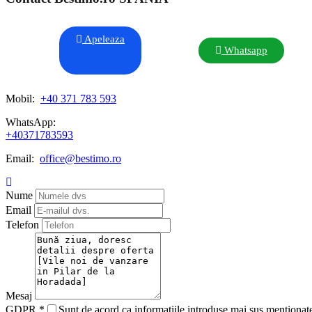
Apeleaza
Whatsapp
Mobil:
+40 371 783 593
WhatsApp:
+40371783593
Email:
office@bestimo.ro
Nume
Email
Telefon
Mesaj
GDPR
*
Sunt de acord ca informatiile introduse mai sus mentionate 