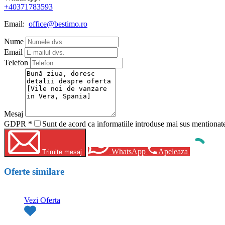
+40371783593
Email:
office@bestimo.ro
Nume
Email
Telefon
Mesaj
GDPR
*
Sunt de acord ca informatiile introduse mai sus mentionate 
WhatsApp
Apeleaza
Trimite mesaj
Oferte similare
Vezi Oferta