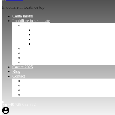
Imobiliare in locatii de top
Cauta imobil
Imobiliare in strainatate
Imobiliare Bulgaria
Vanzari imobiliare Bulgaria
Inchirieri apartamente Bulgaria
Pentru vanzatori imobiliare Bulgaria
Pentru cumparatori imobiliare Bulgaria
Imobiliare Muntenegru
Imobiliare Spania
Imobiliare alte locatii
Oferte dedicate
Cazare 2025
Blog
Contact
Investitori Imobiliare
Agenții imobiliare
International Agents and Owners
Contact
+40 728 082 772