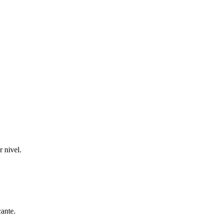
r nivel.
cante.