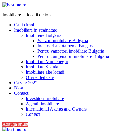
Imobiliare in locatii de top
Cauta imobil
Imobiliare in strainatate
Imobiliare Bulgaria
Vanzari imobiliare Bulgaria
Inchirieri apartamente Bulgaria
Pentru vanzatori imobiliare Bulgaria
Pentru cumparatori imobiliare Bulgaria
Imobiliare Muntenegru
Imobiliare Spania
Imobiliare alte locatii
Oferte dedicate
Cazare 2025
Blog
Contact
Investitori Imobiliare
Agenții imobiliare
International Agents and Owners
Contact
Adaugă anunț