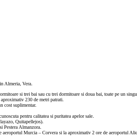
in Almeria, Vera.
rmitoare si trei bai sau cu trei dormitoare si doua bai, toate pe un singu
 aproximativ 230 de metri patrati.
un cost suplimentar.
unoscuta pentru calitatea si puritatea apelor sale.
layazo, Quitapellejos).
 si Pestera Almanzora.
e aeroportul Murcia – Corvera si la aproximativ 2 ore de aeroportul Ali