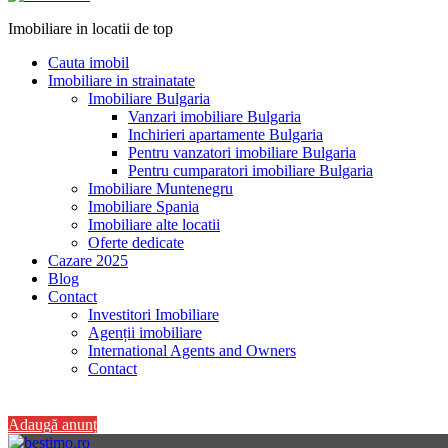
Imobiliare in locatii de top
Cauta imobil
Imobiliare in strainatate
Imobiliare Bulgaria
Vanzari imobiliare Bulgaria
Inchirieri apartamente Bulgaria
Pentru vanzatori imobiliare Bulgaria
Pentru cumparatori imobiliare Bulgaria
Imobiliare Muntenegru
Imobiliare Spania
Imobiliare alte locatii
Oferte dedicate
Cazare 2025
Blog
Contact
Investitori Imobiliare
Agenții imobiliare
International Agents and Owners
Contact
+40 728 082 772
Adaugă anunț