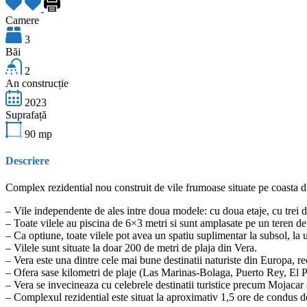
Camere
3
Băi
2
An construcție
2023
Suprafață
90
mp
Descriere
Complex rezidential nou construit de vile frumoase situate pe coasta d
– Vile independente de ales intre doua modele: cu doua etaje, cu trei do
– Toate vilele au piscina de 6×3 metri si sunt amplasate pe un teren de
– Ca optiune, toate vilele pot avea un spatiu suplimentar la subsol, la 
– Vilele sunt situate la doar 200 de metri de plaja din Vera.
– Vera este una dintre cele mai bune destinatii naturiste din Europa, rec
– Ofera sase kilometri de plaje (Las Marinas-Bolaga, Puerto Rey, El P
– Vera se invecineaza cu celebrele destinatii turistice precum Mojacar
– Complexul rezidential este situat la aproximativ 1,5 ore de condus d