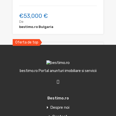
€53,000 €
De
bestimo.ro Bulgaria
Oferta de top
bestimo.ro Portal anunturi imobiliare si servicii
Vedere la mare
Bestimo.ro
De vanzare apartament cu vedere
Despre noi
la mare in prima linie in Elenite
Bulgaria