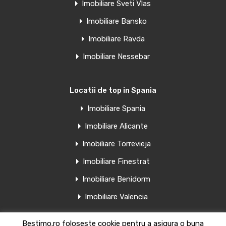
Imobiliare Sveti Vlas
Imobiliare Bansko
Imobiliare Ravda
Hotel de vânzare într-o locație
premium – la doar 200 m de plaja
Imobiliare Nessebar
Cocoa Beach, Sunny Beach
Vă oferim o oportunitate excepțională…
Locatii de top in Spania
Suprafață
Imobiliare Spania
4518
Imobiliare Alicante
Imobiliare Torrevieja
Vânzare
Imobiliare Finestrat
€4,000,000
Imobiliare Benidorm
De
bestimo.ro Bulgaria
Imobiliare Valencia
Bestimo.ro foloseste cookie pentru a asigura o buna