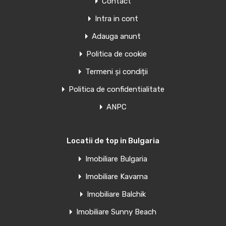
Contact
Apartament cu doua camere de…
Intra in cont
Adauga anunt
Camere
Băi
Suprafață
2
82
1
Politica de cookie
Termeni și condiții
Văndut
Politica de confidentialitate
Oferte similare
ANPC
De
bestimo.ro Bulgaria
Locatii de top in Bulgaria
Imobiliare Bulgaria
Imobiliare Kavarna
Imobiliare Balchik
Imobiliare Sunny Beach