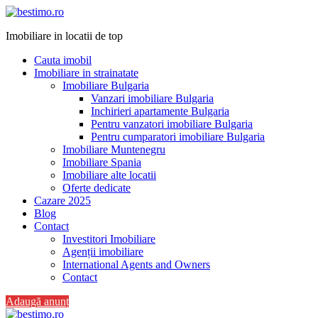
Imobiliare in locatii de top
Cauta imobil
Imobiliare in strainatate
Imobiliare Bulgaria
Vanzari imobiliare Bulgaria
Inchirieri apartamente Bulgaria
Pentru vanzatori imobiliare Bulgaria
Pentru cumparatori imobiliare Bulgaria
Imobiliare Muntenegru
Imobiliare Spania
Imobiliare alte locatii
Oferte dedicate
Cazare 2025
Blog
Contact
Investitori Imobiliare
Agenții imobiliare
International Agents and Owners
Contact
Adaugă anunț