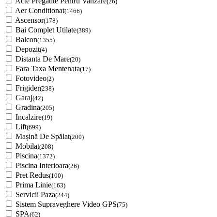
Acte Pregatite Pentru Vanzare
(26)
Aer Conditionat
(1466)
Ascensor
(178)
Bai Complet Utilate
(389)
Balcon
(1355)
Depozit
(4)
Distanta De Mare
(20)
Fara Taxa Mentenata
(17)
Fotovideo
(2)
Frigider
(238)
Garaj
(42)
Gradina
(205)
Incalzire
(19)
Lift
(699)
Mașină De Spălat
(200)
Mobilat
(208)
Piscina
(1372)
Piscina Interioara
(26)
Pret Redus
(100)
Prima Linie
(163)
Servicii Paza
(244)
Sistem Supraveghere Video GPS
(75)
SPA
(62)