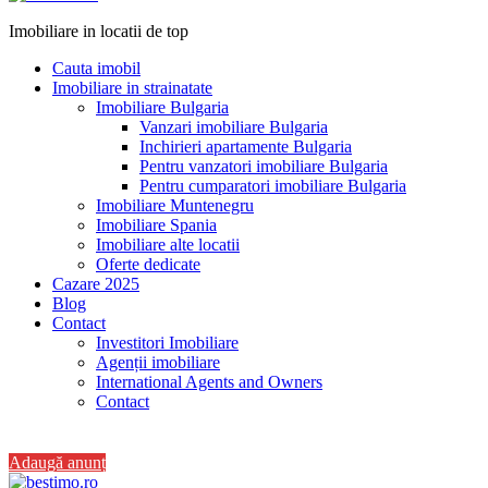
Imobiliare in locatii de top
Cauta imobil
Imobiliare in strainatate
Imobiliare Bulgaria
Vanzari imobiliare Bulgaria
Inchirieri apartamente Bulgaria
Pentru vanzatori imobiliare Bulgaria
Pentru cumparatori imobiliare Bulgaria
Imobiliare Muntenegru
Imobiliare Spania
Imobiliare alte locatii
Oferte dedicate
Cazare 2025
Blog
Contact
Investitori Imobiliare
Agenții imobiliare
International Agents and Owners
Contact
+40 728 082 772
Adaugă anunț