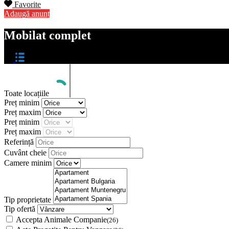
Favorite
Adaugă anunț
Mobilat complet
Toate locațiile
Preț minim
Preț maxim
Preț minim
Preț maxim
Referință
Cuvânt cheie
Camere minim
Tip proprietate
Tip ofertă
Accepta Animale Companie
(26)