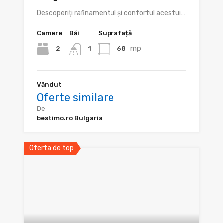
Descoperiți rafinamentul și confortul acestui…
Camere
Băi
Suprafață
mp
2
68
1
Văndut
Oferte similare
De
bestimo.ro Bulgaria
Oferta de top