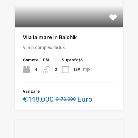
Vila la mare in Balchik
Vila in complex de lux…
Camere
Băi
Suprafață
mp
4
139
2
Vânzare
€148,000
Euro
€170,000