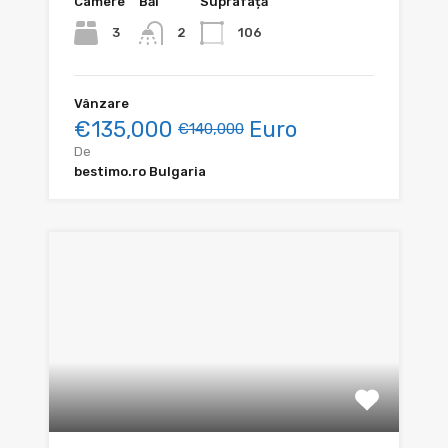
Camere
Băi
Suprafață
3
106
2
Vânzare
€135,000
Euro
€140,000
De
bestimo.ro Bulgaria