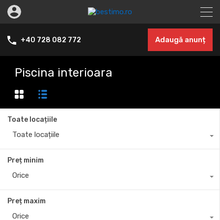
Adaugă anunț
+40 728 082 772
Piscina interioara
Toate locațiile
Toate locațiile
Preț minim
Orice
Preț maxim
Orice