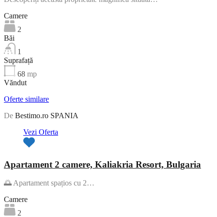
Camere
2
Băi
1
Suprafață
68
mp
Văndut
Oferte similare
De
Bestimo.ro SPANIA
Vezi Oferta
Apartament 2 camere, Kaliakria Resort, Bulgaria
🌅 Apartament spațios cu 2…
Camere
2