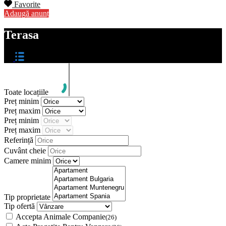
Favorite
Adaugă anunț
Terasa
Toate locațiile
Preț minim
Preț maxim
Preț minim
Preț maxim
Referință
Cuvânt cheie
Camere minim
Tip proprietate
Tip ofertă
Accepta Animale Companie
(26)