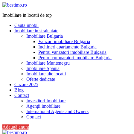
Imobiliare in locatii de top
Cauta imobil
Imobiliare in strainatate
Imobiliare Bulgaria
Vanzari imobiliare Bulgaria
Inchirieri apartamente Bulgaria
Pentru vanzatori imobiliare Bulgaria
Pentru cumparatori imobiliare Bulgaria
Imobiliare Muntenegru
Imobiliare Spania
Imobiliare alte locatii
Oferte dedicate
Cazare 2025
Blog
Contact
Investitori Imobiliare
Agenții imobiliare
International Agents and Owners
Contact
Adaugă anunț