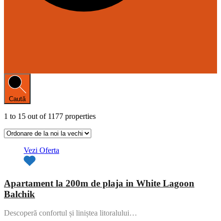
Caută
1
to
15
out of
1177
properties
Vezi Oferta
Apartament la 200m de plaja in White Lagoon
Balchik
Descoperă confortul și liniștea litoralului…