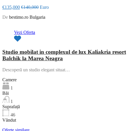
€135,000
€140,000
Euro
De
bestimo.ro Bulgaria
Oferta de top
Vezi Oferta
Studio mobilat in complexul de lux Kaliakria resort
Balchik la Marea Neagra
Descoperă un studio elegant situat…
Camere
1
Băi
1
Suprafață
46
Văndut
Oferte similare