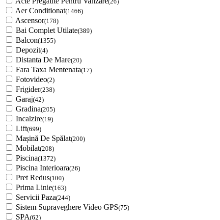
Acte Pregatite Pentru Vanzare
(26)
Aer Conditionat
(1466)
Ascensor
(178)
Bai Complet Utilate
(389)
Balcon
(1355)
Depozit
(4)
Distanta De Mare
(20)
Fara Taxa Mentenata
(17)
Fotovideo
(2)
Frigider
(238)
Garaj
(42)
Gradina
(205)
Incalzire
(19)
Lift
(699)
Mașină De Spălat
(200)
Mobilat
(208)
Piscina
(1372)
Piscina Interioara
(26)
Pret Redus
(100)
Prima Linie
(163)
Servicii Paza
(244)
Sistem Supraveghere Video GPS
(75)
SPA
(62)