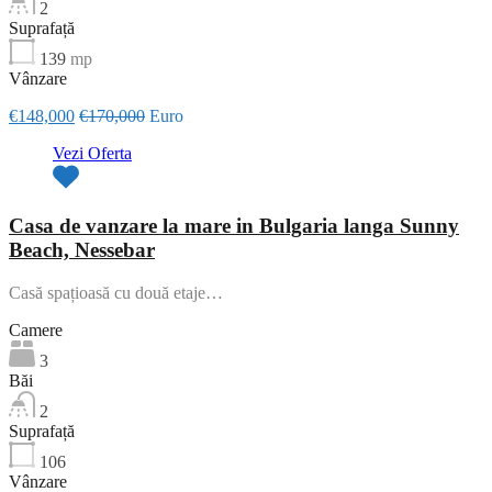
2
Suprafață
139
mp
Vânzare
€148,000
€170,000
Euro
Vezi Oferta
Casa de vanzare la mare in Bulgaria langa Sunny
Beach, Nessebar
Casă spațioasă cu două etaje…
Camere
3
Băi
2
Suprafață
106
Vânzare