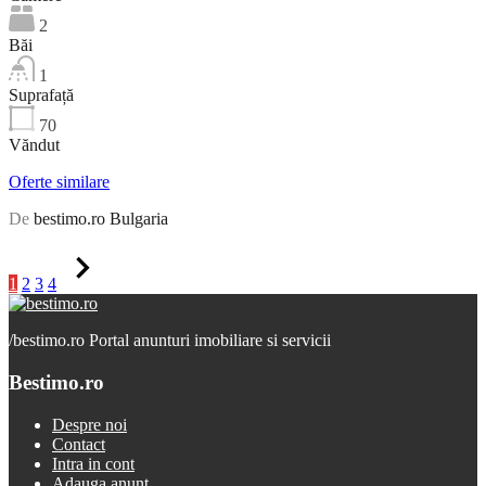
2
Băi
1
Suprafață
70
Văndut
Oferte similare
De
bestimo.ro Bulgaria
1
2
3
4
/
bestimo.ro Portal anunturi imobiliare si servicii
Bestimo.ro
Despre noi
Contact
Intra in cont
Adauga anunt