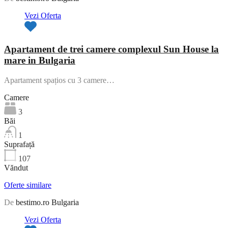
Vezi Oferta
Apartament de trei camere complexul Sun House la
mare in Bulgaria
Apartament spațios cu 3 camere…
Camere
3
Băi
1
Suprafață
107
Văndut
Oferte similare
De
bestimo.ro Bulgaria
Vezi Oferta