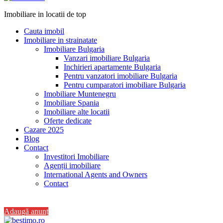
Imobiliare in locatii de top
Cauta imobil
Imobiliare in strainatate
Imobiliare Bulgaria
Vanzari imobiliare Bulgaria
Inchirieri apartamente Bulgaria
Pentru vanzatori imobiliare Bulgaria
Pentru cumparatori imobiliare Bulgaria
Imobiliare Muntenegru
Imobiliare Spania
Imobiliare alte locatii
Oferte dedicate
Cazare 2025
Blog
Contact
Investitori Imobiliare
Agenții imobiliare
International Agents and Owners
Contact
+40 728 082 772
Adaugă anunț