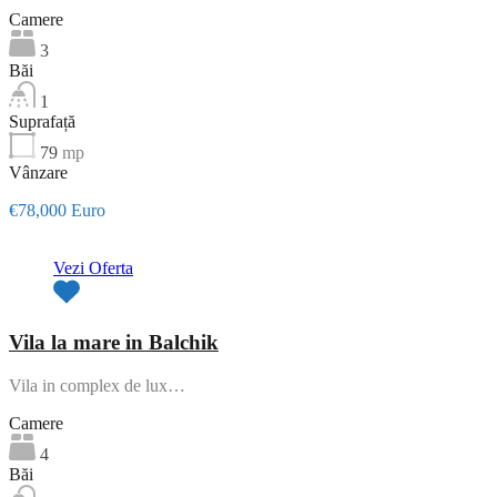
Camere
3
Băi
1
Suprafață
79
mp
Vânzare
€78,000 Euro
Oferta de top
Vezi Oferta
Vila la mare in Balchik
Vila in complex de lux…
Camere
4
Băi