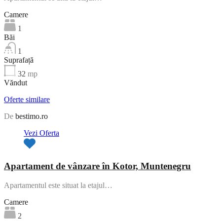
Camere
1
Băi
1
Suprafață
32
mp
Văndut
Oferte similare
De
bestimo.ro
Vezi Oferta
Apartament de vânzare în Kotor, Muntenegru
Apartamentul este situat la etajul…
Camere
2