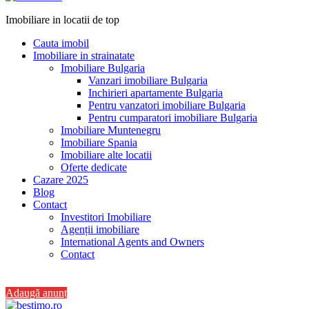
Imobiliare in locatii de top
Cauta imobil
Imobiliare in strainatate
Imobiliare Bulgaria
Vanzari imobiliare Bulgaria
Inchirieri apartamente Bulgaria
Pentru vanzatori imobiliare Bulgaria
Pentru cumparatori imobiliare Bulgaria
Imobiliare Muntenegru
Imobiliare Spania
Imobiliare alte locatii
Oferte dedicate
Cazare 2025
Blog
Contact
Investitori Imobiliare
Agenții imobiliare
International Agents and Owners
Contact
+40 728 082 772
Adaugă anunț