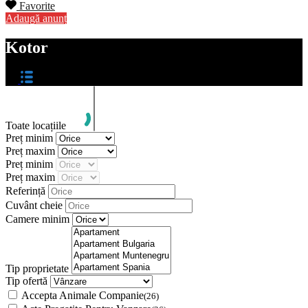
Favorite
Adaugă anunț
Kotor
Toate locațiile
Preț minim
Preț maxim
Preț minim
Preț maxim
Referință
Cuvânt cheie
Camere minim
Tip proprietate
Tip ofertă
Accepta Animale Companie
(26)