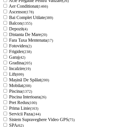
Acte Pregatite Pentru Vanzare
(26)
Aer Conditionat
(1466)
Ascensor
(178)
Bai Complet Utilate
(389)
Balcon
(1355)
Depozit
(4)
Distanta De Mare
(20)
Fara Taxa Mentenata
(17)
Fotovideo
(2)
Frigider
(238)
Garaj
(42)
Gradina
(205)
Incalzire
(19)
Lift
(699)
Mașină De Spălat
(200)
Mobilat
(208)
Piscina
(1372)
Piscina Interioara
(26)
Pret Redus
(100)
Prima Linie
(163)
Servicii Paza
(244)
Sistem Supraveghere Video GPS
(75)
SPA
(62)