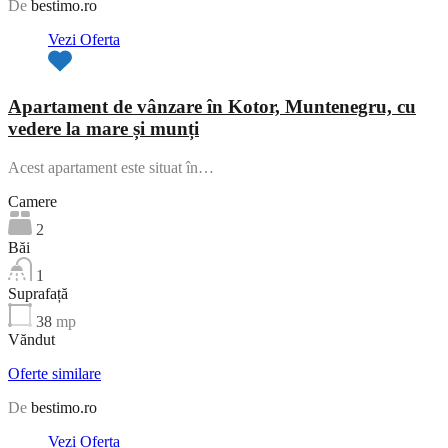
De
bestimo.ro
Vezi Oferta
Apartament de vânzare în Kotor, Muntenegru, cu
vedere la mare și munți
Acest apartament este situat în…
Camere
2
Băi
1
Suprafață
38
mp
Văndut
Oferte similare
De
bestimo.ro
Vezi Oferta