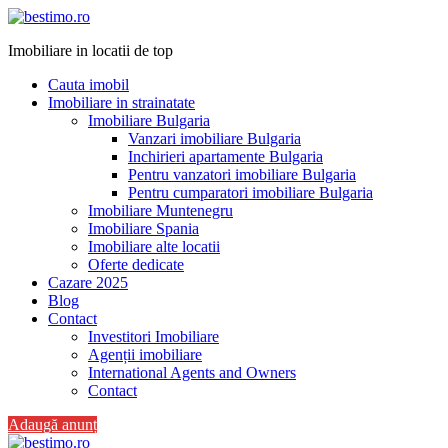
Imobiliare in locatii de top
Cauta imobil
Imobiliare in strainatate
Imobiliare Bulgaria
Vanzari imobiliare Bulgaria
Inchirieri apartamente Bulgaria
Pentru vanzatori imobiliare Bulgaria
Pentru cumparatori imobiliare Bulgaria
Imobiliare Muntenegru
Imobiliare Spania
Imobiliare alte locatii
Oferte dedicate
Cazare 2025
Blog
Contact
Investitori Imobiliare
Agenții imobiliare
International Agents and Owners
Contact
Adaugă anunț