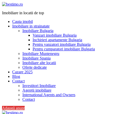
Imobiliare in locatii de top
Cauta imobil
Imobiliare in strainatate
Imobiliare Bulgaria
Vanzari imobiliare Bulgaria
Inchirieri apartamente Bulgaria
Pentru vanzatori imobiliare Bulgaria
Pentru cumparatori imobiliare Bulgaria
Imobiliare Muntenegru
Imobiliare Spania
Imobiliare alte locatii
Oferte dedicate
Cazare 2025
Blog
Contact
Investitori Imobiliare
Agenții imobiliare
International Agents and Owners
Contact
Adaugă anunț