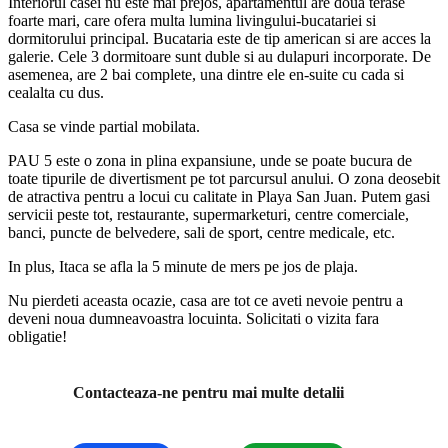
Interiorul casei nu este mai prejos, apartamentul are doua terase
foarte mari, care ofera multa lumina livingului-bucatariei si
dormitorului principal. Bucataria este de tip american si are acces la
galerie. Cele 3 dormitoare sunt duble si au dulapuri incorporate. De
asemenea, are 2 bai complete, una dintre ele en-suite cu cada si
cealalta cu dus.
Casa se vinde partial mobilata.
PAU 5 este o zona in plina expansiune, unde se poate bucura de
toate tipurile de divertisment pe tot parcursul anului. O zona deosebit
de atractiva pentru a locui cu calitate in Playa San Juan. Putem gasi
servicii peste tot, restaurante, supermarketuri, centre comerciale,
banci, puncte de belvedere, sali de sport, centre medicale, etc.
In plus, Itaca se afla la 5 minute de mers pe jos de plaja.
Nu pierdeti aceasta ocazie, casa are tot ce aveti nevoie pentru a
deveni noua dumneavoastra locuinta. Solicitati o vizita fara
obligatie!
Contacteaza-ne pentru mai multe detalii