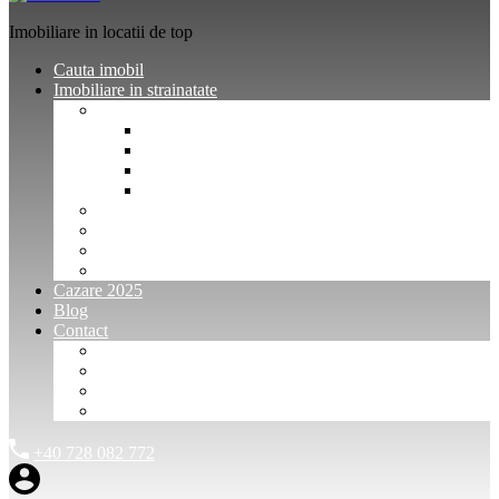
Imobiliare in locatii de top
Cauta imobil
Imobiliare in strainatate
Imobiliare Bulgaria
Vanzari imobiliare Bulgaria
Inchirieri apartamente Bulgaria
Pentru vanzatori imobiliare Bulgaria
Pentru cumparatori imobiliare Bulgaria
Imobiliare Muntenegru
Imobiliare Spania
Imobiliare alte locatii
Oferte dedicate
Cazare 2025
Blog
Contact
Investitori Imobiliare
Agenții imobiliare
International Agents and Owners
Contact
+40 728 082 772