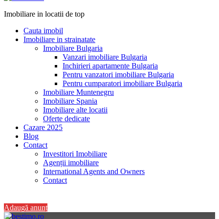
Imobiliare in locatii de top
Cauta imobil
Imobiliare in strainatate
Imobiliare Bulgaria
Vanzari imobiliare Bulgaria
Inchirieri apartamente Bulgaria
Pentru vanzatori imobiliare Bulgaria
Pentru cumparatori imobiliare Bulgaria
Imobiliare Muntenegru
Imobiliare Spania
Imobiliare alte locatii
Oferte dedicate
Cazare 2025
Blog
Contact
Investitori Imobiliare
Agenții imobiliare
International Agents and Owners
Contact
+40 728 082 772
Adaugă anunț