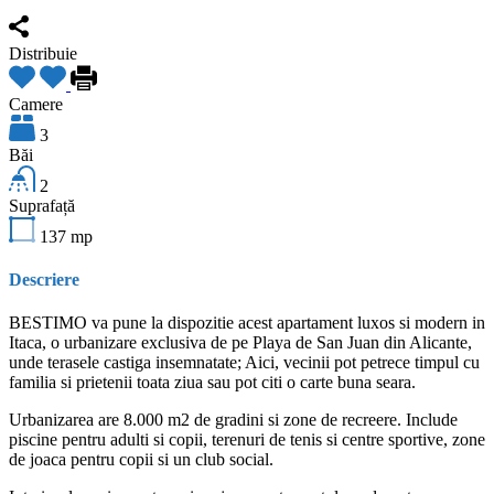
Distribuie
Camere
3
Băi
2
Suprafață
137
mp
Descriere
BESTIMO va pune la dispozitie acest apartament luxos si modern in
Itaca, o urbanizare exclusiva de pe Playa de San Juan din Alicante,
unde terasele castiga insemnatate; Aici, vecinii pot petrece timpul cu
familia si prietenii toata ziua sau pot citi o carte buna seara.
Urbanizarea are 8.000 m2 de gradini si zone de recreere. Include
piscine pentru adulti si copii, terenuri de tenis si centre sportive, zone
de joaca pentru copii si un club social.