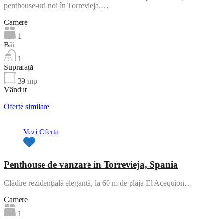
penthouse-uri noi în Torrevieja.…
Camere
1
Băi
1
Suprafață
39
mp
Văndut
Oferte similare
Vezi Oferta
Penthouse de vanzare in Torrevieja, Spania
Clădire rezidențială elegantă, la 60 m de plaja El Acequion…
Camere
1