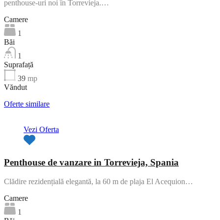
penthouse-uri noi în Torrevieja.…
Camere
1
Băi
1
Suprafață
39
mp
Văndut
Oferte similare
Vezi Oferta
Penthouse de vanzare in Torrevieja, Spania
Clădire rezidențială elegantă, la 60 m de plaja El Acequion…
Camere
1