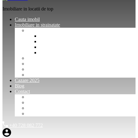
Imobiliare in locatii de top
Cauta imobil
Imobiliare in strainatate
Imobiliare Bulgaria
Vanzari imobiliare Bulgaria
Inchirieri apartamente Bulgaria
Pentru vanzatori imobiliare Bulgaria
Pentru cumparatori imobiliare Bulgaria
Imobiliare Muntenegru
Imobiliare Spania
Imobiliare alte locatii
Oferte dedicate
Cazare 2025
Blog
Contact
Investitori Imobiliare
Agenții imobiliare
International Agents and Owners
Contact
+40 728 082 772