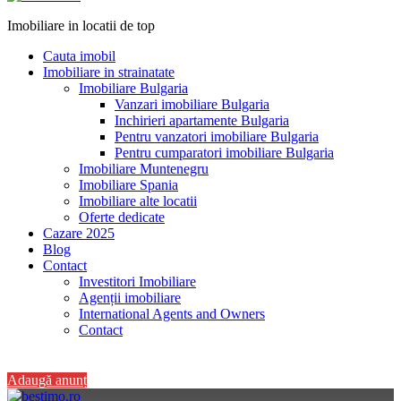
Imobiliare in locatii de top
Cauta imobil
Imobiliare in strainatate
Imobiliare Bulgaria
Vanzari imobiliare Bulgaria
Inchirieri apartamente Bulgaria
Pentru vanzatori imobiliare Bulgaria
Pentru cumparatori imobiliare Bulgaria
Imobiliare Muntenegru
Imobiliare Spania
Imobiliare alte locatii
Oferte dedicate
Cazare 2025
Blog
Contact
Investitori Imobiliare
Agenții imobiliare
International Agents and Owners
Contact
+40 728 082 772
Adaugă anunț