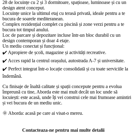
28 de locuințe cu 2 și 3 dormitoare, spațioase, luminoase și cu un
design atent conceput.
Locuințe unice la ultimul etaj cu terasă privată, ideale pentru a te
bucura de soarele mediteranean.
Complex rezidențial complet cu piscină și zone verzi pentru a te
bucura tot timpul anului.
Loc de parcare și depozitare incluse într-un bloc durabil cu un
design contemporan și doar 4 etaje.
Un mediu conectat și funcțional:
✔️ Apropiere de școli, magazine și activități recreative.
✔️ Acces rapid la centrul orașului, autostrada A-7 și universitate.
✔️ Perfect integrat într-o locație consolidată și cu toate serviciile la
îndemână.
Cu finisaje de înaltă calitate și spații concepute pentru a evolua
împreună cu tine, Aborda este mai mult decât un loc unde să
locuiești: este acasă, unde îți vei construi cele mai frumoase amintiri
și vei bucura de un mediu unic.
🌞 Aborda: acasă pe care ai visat-o mereu.
Contacteaza-ne pentru mai multe detalii