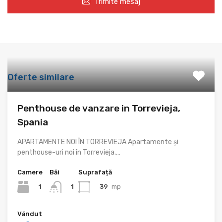
Trimite mesaj
Oferte similare
Penthouse de vanzare in Torrevieja,
Spania
APARTAMENTE NOI ÎN TORREVIEJA Apartamente și
penthouse-uri noi în Torrevieja.…
Camere
Băi
Suprafață
1
39
mp
1
Văndut