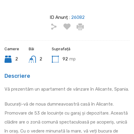
ID Anunț :
26082
Camere
Băi
Suprafață
2
2
92
mp
Descriere
Vă prezentăm un apartament de vânzare în Alicante, Spania.
Bucurați-vă de noua dumneavoastră casă în Alicante.
Promovare de 53 de locuințe cu garaj și depozitare. Această
clădire are o zonă comună spectaculoasă pe acoperiș, unică
în oraș. Cu o vedere minunată la mare, vă veți bucura de