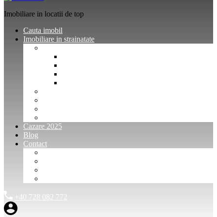
Imobiliare in locatii de top
Cauta imobil
Imobiliare in strainatate
Imobiliare Bulgaria
Vanzari imobiliare Bulgaria
Inchirieri apartamente Bulgaria
Pentru vanzatori imobiliare Bulgaria
Pentru cumparatori imobiliare Bulgaria
Imobiliare Muntenegru
Imobiliare Spania
Imobiliare alte locatii
Oferte dedicate
Cazare 2025
Blog
Contact
Investitori Imobiliare
Agenții imobiliare
International Agents and Owners
Contact
+40 728 082 772