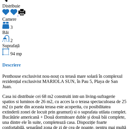
Distribuie
Camere
3
Băi
2
Suprafață
94
mp
Descriere
Penthouse exclusivist nou-nouț cu terasă mare solară în complexul
rezidențial exclusivist MARIOLA SUN, în Pau 5, Playa de San
Juan.
Casa isi distribuie cei 68 m2 construiti intr-un living-sufragerie
spatios si luminos de 26 m2, cu acces la o terasa spectaculoasa de 25
m2 (o parte din aceasta terasa este acoperita, cu posibilitatea
extinderii zonei de locuit prin geamuri) si o suprafata utilata complet.
Bucătărie americană + Două dormitoare duble și două băi complete,
una dintre ele în suite, completează casa. Dispoziție foarte
confortabilă, separând zona de zi de cea de noapte, pentru mai multă