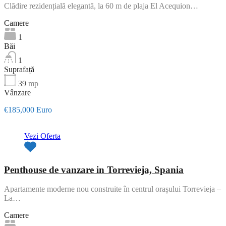
Clădire rezidențială elegantă, la 60 m de plaja El Acequion…
Camere
1
Băi
1
Suprafață
39
mp
Vânzare
€185,000 Euro
Vezi Oferta
Penthouse de vanzare in Torrevieja, Spania
Apartamente moderne nou construite în centrul orașului Torrevieja –
La…
Camere