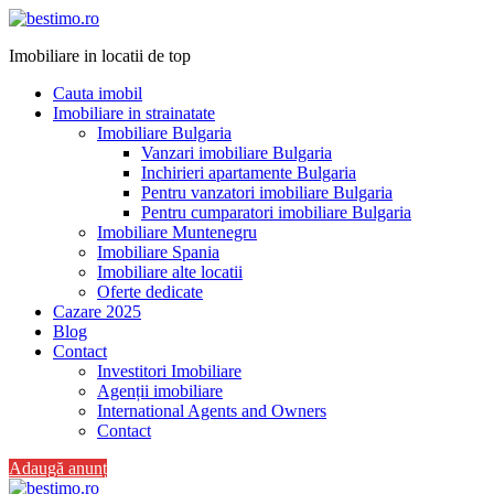
Imobiliare in locatii de top
Cauta imobil
Imobiliare in strainatate
Imobiliare Bulgaria
Vanzari imobiliare Bulgaria
Inchirieri apartamente Bulgaria
Pentru vanzatori imobiliare Bulgaria
Pentru cumparatori imobiliare Bulgaria
Imobiliare Muntenegru
Imobiliare Spania
Imobiliare alte locatii
Oferte dedicate
Cazare 2025
Blog
Contact
Investitori Imobiliare
Agenții imobiliare
International Agents and Owners
Contact
Adaugă anunț