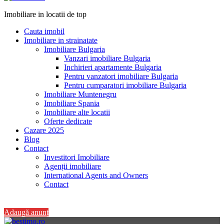
Imobiliare in locatii de top
Cauta imobil
Imobiliare in strainatate
Imobiliare Bulgaria
Vanzari imobiliare Bulgaria
Inchirieri apartamente Bulgaria
Pentru vanzatori imobiliare Bulgaria
Pentru cumparatori imobiliare Bulgaria
Imobiliare Muntenegru
Imobiliare Spania
Imobiliare alte locatii
Oferte dedicate
Cazare 2025
Blog
Contact
Investitori Imobiliare
Agenții imobiliare
International Agents and Owners
Contact
+40 728 082 772
Adaugă anunț