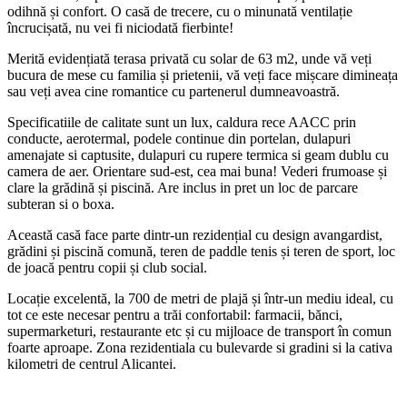
odihnă și confort. O casă de trecere, cu o minunată ventilație
încrucișată, nu vei fi niciodată fierbinte!
Merită evidențiată terasa privată cu solar de 63 m2, unde vă veți
bucura de mese cu familia și prietenii, vă veți face mișcare dimineața
sau veți avea cine romantice cu partenerul dumneavoastră.
Specificatiile de calitate sunt un lux, caldura rece AACC prin
conducte, aerotermal, podele continue din portelan, dulapuri
amenajate si captusite, dulapuri cu rupere termica si geam dublu cu
camera de aer. Orientare sud-est, cea mai buna! Vederi frumoase și
clare la grădină și piscină. Are inclus in pret un loc de parcare
subteran si o boxa.
Această casă face parte dintr-un rezidențial cu design avangardist,
grădini și piscină comună, teren de paddle tenis și teren de sport, loc
de joacă pentru copii și club social.
Locație excelentă, la 700 de metri de plajă și într-un mediu ideal, cu
tot ce este necesar pentru a trăi confortabil: farmacii, bănci,
supermarketuri, restaurante etc și cu mijloace de transport în comun
foarte aproape. Zona rezidentiala cu bulevarde si gradini si la cativa
kilometri de centrul Alicantei.