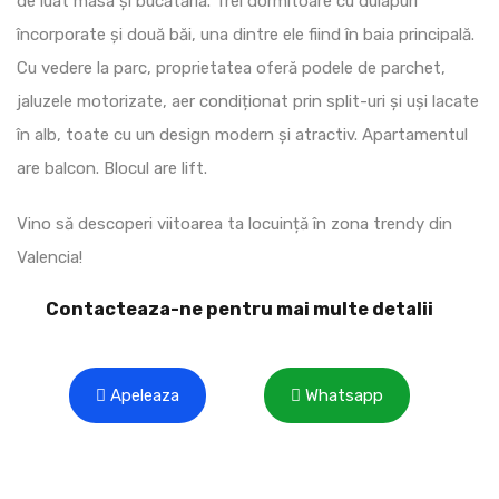
de luat masa și bucătăria. Trei dormitoare cu dulapuri
încorporate și două băi, una dintre ele fiind în baia principală.
Cu vedere la parc, proprietatea oferă podele de parchet,
jaluzele motorizate, aer condiționat prin split-uri și uși lacate
în alb, toate cu un design modern și atractiv. Apartamentul
are balcon. Blocul are lift.
Vino să descoperi viitoarea ta locuință în zona trendy din
Valencia!
Contacteaza-ne pentru mai multe detalii
Apeleaza
Whatsapp