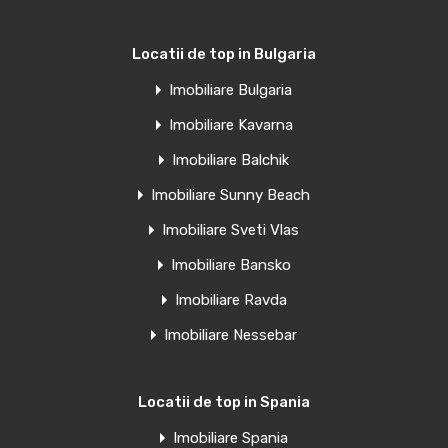
Oferte similare
Locatii de top in Bulgaria
Imobiliare Bulgaria
Penthouse de vanzare in Torrevieja,
Imobiliare Kavarna
Spania
Imobiliare Balchik
Clădire rezidențială elegantă, la 60 m de plaja El Acequion…
Imobiliare Sunny Beach
Camere
Băi
Suprafață
Imobiliare Sveti Vlas
1
39
mp
1
Imobiliare Bansko
Imobiliare Ravda
Vânzare
€185,000 Euro
Imobiliare Nessebar
Locatii de top in Spania
Penthouse de vanzare in Torrevieja,
Imobiliare Spania