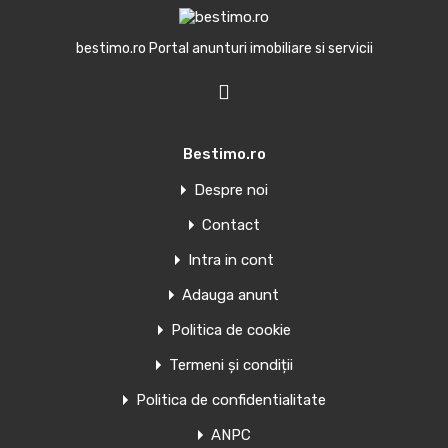
Trimite mesaj
bestimo.ro Portal anunturi imobiliare si servicii
Bestimo.ro
Oferte similare
Despre noi
Contact
Penthouse de vanzare in Torrevieja,
Spania
Intra in cont
Adauga anunt
APARTAMENTE NOI ÎN TORREVIEJA Apartamente și
penthouse-uri noi în Torrevieja.…
Politica de cookie
Camere
Băi
Suprafață
Termeni și condiții
1
39
mp
1
Politica de confidentialitate
ANPC
Văndut