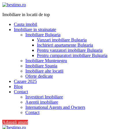
Imobiliare in locatii de top
Cauta imobil
Imobiliare in strainatate
Imobiliare Bulgaria
Vanzari imobiliare Bulgaria
Inchirieri apartamente Bulgaria
Pentru vanzatori imobiliare Bulgaria
Pentru cumparatori imobiliare Bulgaria
Imobiliare Muntenegru
Imobiliare Spania
Imobiliare alte locatii
Oferte dedicate
Cazare 2025
Blog
Contact
Investitori Imobiliare
Agenții imobiliare
International Agents and Owners
Contact
Adaugă anunț