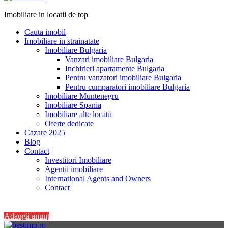
Imobiliare in locatii de top
Cauta imobil
Imobiliare in strainatate
Imobiliare Bulgaria
Vanzari imobiliare Bulgaria
Inchirieri apartamente Bulgaria
Pentru vanzatori imobiliare Bulgaria
Pentru cumparatori imobiliare Bulgaria
Imobiliare Muntenegru
Imobiliare Spania
Imobiliare alte locatii
Oferte dedicate
Cazare 2025
Blog
Contact
Investitori Imobiliare
Agenții imobiliare
International Agents and Owners
Contact
+40 728 082 772
Adaugă anunț