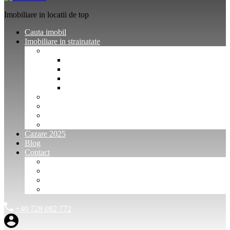
Imobiliare in locatii de top
Cauta imobil
Imobiliare in strainatate
Imobiliare Bulgaria
Vanzari imobiliare Bulgaria
Inchirieri apartamente Bulgaria
Pentru vanzatori imobiliare Bulgaria
Pentru cumparatori imobiliare Bulgaria
Imobiliare Muntenegru
Imobiliare Spania
Imobiliare alte locatii
Oferte dedicate
Cazare 2025
Blog
Contact
Investitori Imobiliare
Agenții imobiliare
International Agents and Owners
Contact
+40 728 082 772