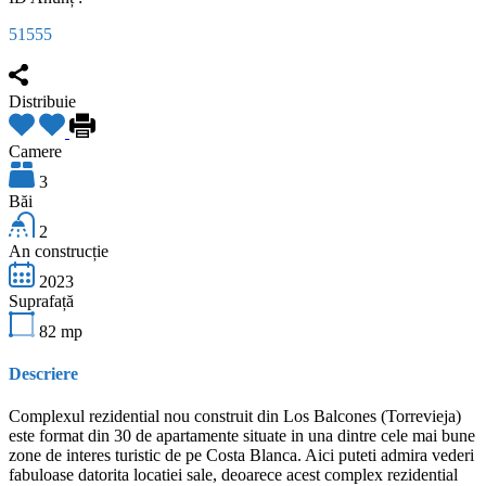
51555
Distribuie
Camere
3
Băi
2
An construcție
2023
Suprafață
82
mp
Descriere
Complexul rezidential nou construit din Los Balcones (Torrevieja)
este format din 30 de apartamente situate in una dintre cele mai bune
zone de interes turistic de pe Costa Blanca. Aici puteti admira vederi
fabuloase datorita locatiei sale, deoarece acest complex rezidential