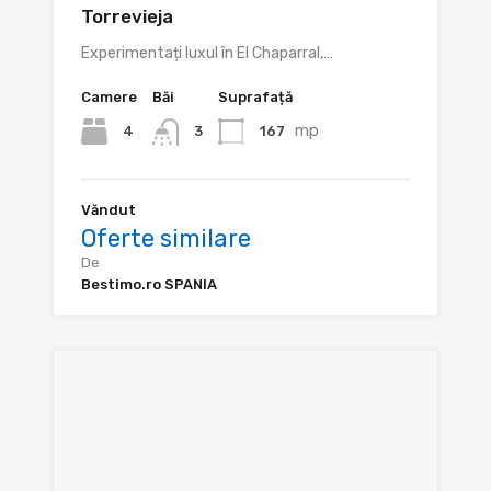
Torrevieja
Experimentați luxul în El Chaparral,…
Camere
Băi
Suprafață
mp
4
167
3
Văndut
Oferte similare
De
Bestimo.ro SPANIA