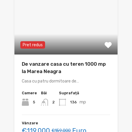
Pret redus
De vanzare casa cu teren 1000 mp
la Marea Neagra
Casa cu patru dormitoare de…
Camere
Băi
Suprafață
mp
5
136
2
Vânzare
€119,000
Euro
€159,000