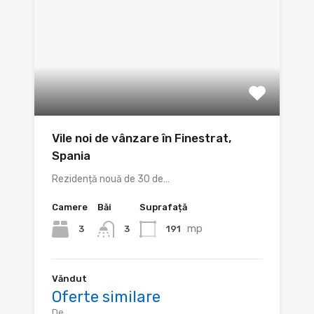
Vile noi de vânzare în Finestrat,
Spania
Rezidență nouă de 30 de…
Camere
Băi
Suprafață
mp
3
191
3
Văndut
Oferte similare
De