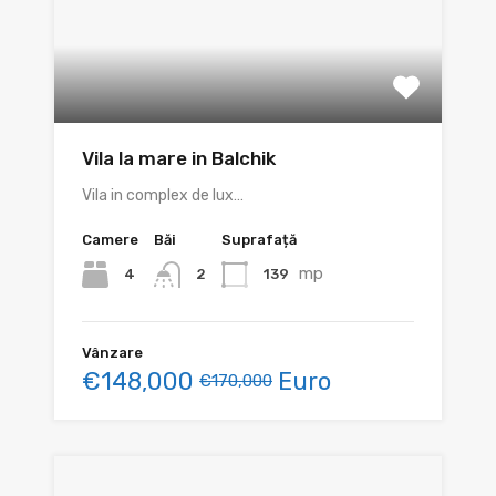
Vila la mare in Balchik
Vila in complex de lux…
Camere
Băi
Suprafață
mp
4
139
2
Vânzare
€148,000
Euro
€170,000