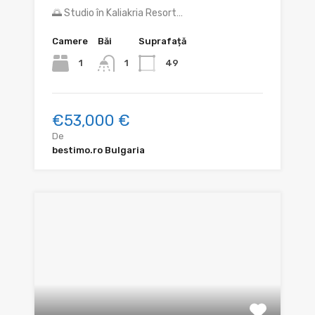
🌅 Studio în Kaliakria Resort…
Camere
Băi
Suprafață
1
49
1
€53,000 €
De
bestimo.ro Bulgaria