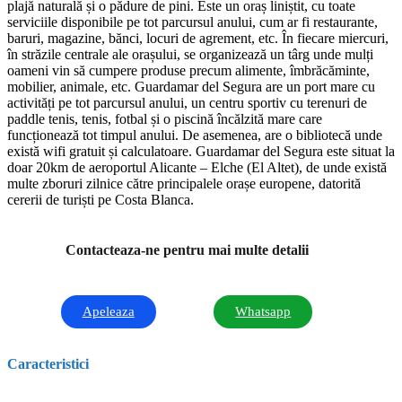
plajă naturală și o pădure de pini. Este un oraș liniștit, cu toate
serviciile disponibile pe tot parcursul anului, cum ar fi restaurante,
baruri, magazine, bănci, locuri de agrement, etc. În fiecare miercuri,
în străzile centrale ale orașului, se organizează un târg unde mulți
oameni vin să cumpere produse precum alimente, îmbrăcăminte,
mobilier, animale, etc. Guardamar del Segura are un port mare cu
activități pe tot parcursul anului, un centru sportiv cu terenuri de
paddle tenis, tenis, fotbal și o piscină încălzită mare care
funcționează tot timpul anului. De asemenea, are o bibliotecă unde
există wifi gratuit și calculatoare. Guardamar del Segura este situat la
doar 20km de aeroportul Alicante – Elche (El Altet), de unde există
multe zboruri zilnice către principalele orașe europene, datorită
cererii de turiști pe Costa Blanca.
Contacteaza-ne pentru mai multe detalii
Apeleaza
Whatsapp
Caracteristici