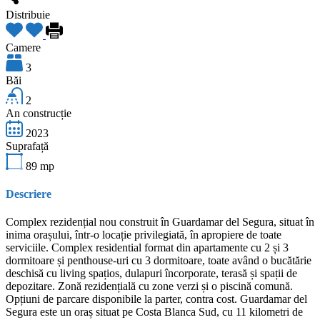
Distribuie
Camere
3
Băi
2
An construcție
2023
Suprafață
89
mp
Descriere
Complex rezidențial nou construit în Guardamar del Segura, situat în
inima orașului, într-o locație privilegiată, în apropiere de toate
serviciile. Complex residential format din apartamente cu 2 și 3
dormitoare și penthouse-uri cu 3 dormitoare, toate având o bucătărie
deschisă cu living spațios, dulapuri încorporate, terasă și spații de
depozitare. Zonă rezidențială cu zone verzi și o piscină comună.
Opțiuni de parcare disponibile la parter, contra cost. Guardamar del
Segura este un oraș situat pe Costa Blanca Sud, cu 11 kilometri de