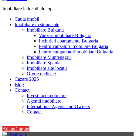
Imobiliare in locatii de top
Cauta imobil
Imobiliare in strainatate
Imobiliare Bulgaria
Vanzari imobiliare Bulgaria
Inchirieri apartamente Bulgaria
Pentru vanzatori imobiliare Bulgaria
Pentru cumparatori imobiliare Bulgaria
Imobiliare Muntenegru
Imobiliare Spania
Imobiliare alte locatii
Oferte dedicate
Cazare 2025
Blog
Contact
Investitori Imobiliare
Agenții imobiliare
International Agents and Owners
Contact
+40 728 082 772
Adaugă anunț