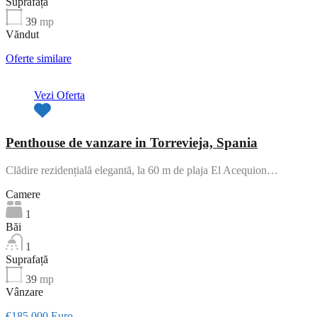
Suprafață
39
mp
Văndut
Oferte similare
Vezi Oferta
Penthouse de vanzare in Torrevieja, Spania
Clădire rezidențială elegantă, la 60 m de plaja El Acequion…
Camere
1
Băi
1
Suprafață
39
mp
Vânzare
€185,000 Euro