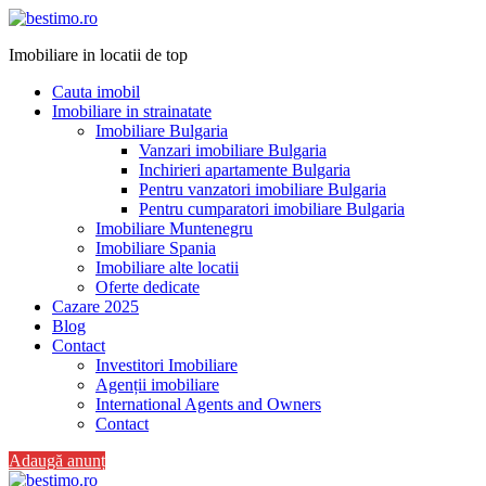
Imobiliare in locatii de top
Cauta imobil
Imobiliare in strainatate
Imobiliare Bulgaria
Vanzari imobiliare Bulgaria
Inchirieri apartamente Bulgaria
Pentru vanzatori imobiliare Bulgaria
Pentru cumparatori imobiliare Bulgaria
Imobiliare Muntenegru
Imobiliare Spania
Imobiliare alte locatii
Oferte dedicate
Cazare 2025
Blog
Contact
Investitori Imobiliare
Agenții imobiliare
International Agents and Owners
Contact
Adaugă anunț