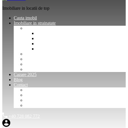
Imobiliare in locatii de top
Cauta imobil
Imobiliare in strainatate
Imobiliare Bulgaria
Vanzari imobiliare Bulgaria
Inchirieri apartamente Bulgaria
Pentru vanzatori imobiliare Bulgaria
Pentru cumparatori imobiliare Bulgaria
Imobiliare Muntenegru
Imobiliare Spania
Imobiliare alte locatii
Oferte dedicate
Cazare 2025
Blog
Contact
Investitori Imobiliare
Agenții imobiliare
International Agents and Owners
Contact
+40 728 082 772