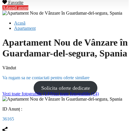
Favorite
Adaugă anunț
Acasă
Apartament
Apartament Nou de Vânzare în
Guardamar-del-segura, Spania
Văndut
Va rugam sa ne contactati pentru oferte similare
Solicita oferte dedicate
Vezi toate fotografiile (14)
Vezi toate fotografiile (14)
ID Anunț :
36165