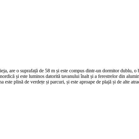
ja, are o suprafață de 58 m și este compus dintr-un dormitor dublu, o bai
nordică și este luminos datorită tavanului înalt și a ferestrelor din alum
 este plină de verdețe și parcuri, și este aproape de plajă și de alte atracț