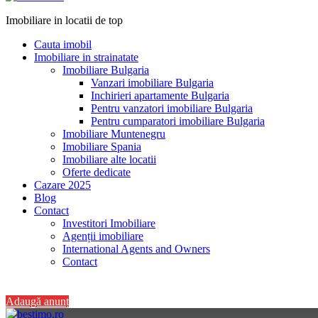
Imobiliare in locatii de top
Cauta imobil
Imobiliare in strainatate
Imobiliare Bulgaria
Vanzari imobiliare Bulgaria
Inchirieri apartamente Bulgaria
Pentru vanzatori imobiliare Bulgaria
Pentru cumparatori imobiliare Bulgaria
Imobiliare Muntenegru
Imobiliare Spania
Imobiliare alte locatii
Oferte dedicate
Cazare 2025
Blog
Contact
Investitori Imobiliare
Agenții imobiliare
International Agents and Owners
Contact
+40 728 082 772
Adaugă anunț