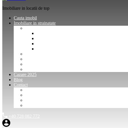
Imobiliare in locatii de top
Cauta imobil
Imobiliare in strainatate
Imobiliare Bulgaria
Vanzari imobiliare Bulgaria
Inchirieri apartamente Bulgaria
Pentru vanzatori imobiliare Bulgaria
Pentru cumparatori imobiliare Bulgaria
Imobiliare Muntenegru
Imobiliare Spania
Imobiliare alte locatii
Oferte dedicate
Cazare 2025
Blog
Contact
Investitori Imobiliare
Agenții imobiliare
International Agents and Owners
Contact
+40 728 082 772