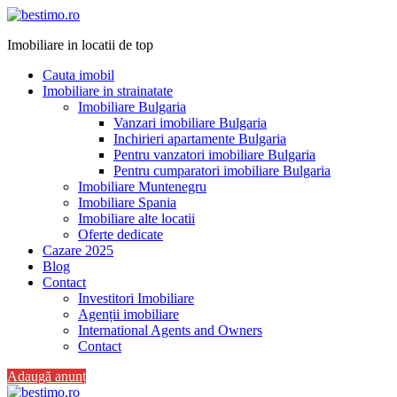
Imobiliare in locatii de top
Cauta imobil
Imobiliare in strainatate
Imobiliare Bulgaria
Vanzari imobiliare Bulgaria
Inchirieri apartamente Bulgaria
Pentru vanzatori imobiliare Bulgaria
Pentru cumparatori imobiliare Bulgaria
Imobiliare Muntenegru
Imobiliare Spania
Imobiliare alte locatii
Oferte dedicate
Cazare 2025
Blog
Contact
Investitori Imobiliare
Agenții imobiliare
International Agents and Owners
Contact
Adaugă anunț