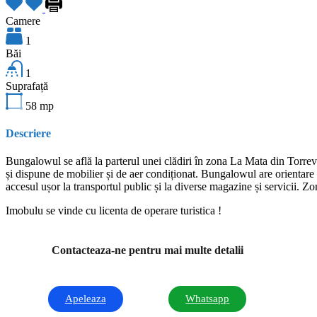
Camere
1
Băi
1
Suprafață
58
mp
Descriere
Bungalowul se află la parterul unei clădiri în zona La Mata din Torrevie
și dispune de mobilier și de aer condiționat. Bungalowul are orientare 
accesul ușor la transportul public și la diverse magazine și servicii. Zona
Imobulu se vinde cu licenta de operare turistica !
Contacteaza-ne pentru mai multe detalii
Apeleaza
Whatsapp