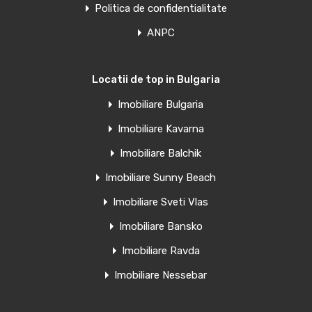
Politica de confidentialitate
Cabana ecologică etajata, situată intr-o oaza de verdeața,
liniște și…
ANPC
Suprafață
85
Locatii de top in Bulgaria
Imobiliare Bulgaria
Văndut
Oferte similare
Imobiliare Kavarna
Imobiliare Balchik
Imobiliare Sunny Beach
Apartament in Ansamblul Cartierul Solar,
Imobiliare Sveti Vlas
APARATORII PATRIEI
Imobiliare Bansko
Apartament cu 3 camere si balcon in probabil cel mai…
Imobiliare Ravda
Camere
Băi
Suprafață
Imobiliare Nessebar
3
80
1