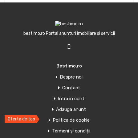
GDPR
*
bestimo.ro Portal anunturi imobiliare si servicii
Sunt de acord ca informatiile introduse mai sus
mentionate sa fie folosite cu scopul de a raspunde cererii
formulate.
Trimite mesaj
Bestimo.ro
Despre noi
Contact
Intra in cont
Pret redus
Adauga anunt
Oferte similare
Oferta de top
Politica de cookie
Cabana cu livada la 30 km de Bucuresti
Termeni și condiții