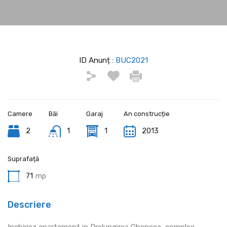
ID Anunț :
BUC2021
Camere
Băi
Garaj
An construcție
2
1
1
2013
Suprafață
71
mp
Descriere
Inchiriez apartament in Prelungirea Ghencea, complex