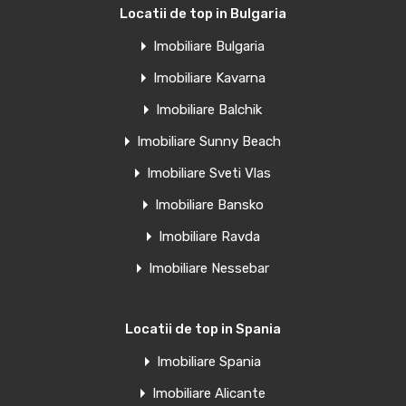
Locatii de top in Bulgaria
Imobiliare Bulgaria
Penthouse de vanzare in Torrevieja,
Imobiliare Kavarna
Spania
Imobiliare Balchik
Clădire rezidențială elegantă, la 60 m de plaja El Acequion…
Imobiliare Sunny Beach
Camere
Băi
Suprafață
Imobiliare Sveti Vlas
1
39
mp
1
Imobiliare Bansko
Imobiliare Ravda
Vânzare
€185,000 Euro
Imobiliare Nessebar
Locatii de top in Spania
Penthouse de vanzare in Torrevieja,
Imobiliare Spania
Spania
Imobiliare Alicante