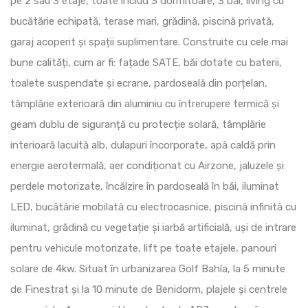
pe 2 sau 3 etaje, toate includ 3 dormitoare, 3 băi, living cu
bucătărie echipată, terase mari, grădină, piscină privată,
garaj acoperit și spații suplimentare. Construite cu cele mai
bune calități, cum ar fi: fațade SATE, băi dotate cu baterii,
toalete suspendate și ecrane, pardoseală din porțelan,
tâmplărie exterioară din aluminiu cu întrerupere termică și
geam dublu de siguranță cu protecție solară, tâmplărie
interioară lacuită alb, dulapuri încorporate, apă caldă prin
energie aerotermală, aer condiționat cu Airzone, jaluzele și
perdele motorizate, încălzire în pardoseală în băi, iluminat
LED, bucătărie mobilată cu electrocasnice, piscină infinită cu
iluminat, grădină cu vegetație și iarbă artificială, uși de intrare
pentru vehicule motorizate, lift pe toate etajele, panouri
solare de 4kw. Situat în urbanizarea Golf Bahía, la 5 minute
de Finestrat și la 10 minute de Benidorm, plajele și centrele