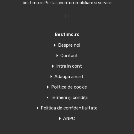
bestimo.ro Portal anunturi imobiliare si servicii
Bestimo.ro
Oferte similare
Despre noi
Contact
Penthouse de vanzare in Torrevieja,
Spania
Intra in cont
Adauga anunt
APARTAMENTE NOI ÎN TORREVIEJA Apartamente și
penthouse-uri noi în Torrevieja.…
Politica de cookie
Camere
Băi
Suprafață
Termeni și condiții
1
39
mp
1
Politica de confidentialitate
ANPC
Văndut
Oferte similare