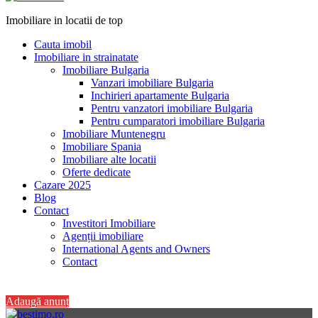
Imobiliare in locatii de top
Cauta imobil
Imobiliare in strainatate
Imobiliare Bulgaria
Vanzari imobiliare Bulgaria
Inchirieri apartamente Bulgaria
Pentru vanzatori imobiliare Bulgaria
Pentru cumparatori imobiliare Bulgaria
Imobiliare Muntenegru
Imobiliare Spania
Imobiliare alte locatii
Oferte dedicate
Cazare 2025
Blog
Contact
Investitori Imobiliare
Agenții imobiliare
International Agents and Owners
Contact
+40 728 082 772
Adaugă anunț