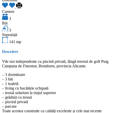
Camere
3
Băi
3
Suprafață
141
mp
Descriere
Vile noi independente cu piscină privată, lângă terenul de golf Puig
Campana de Finestrat, Benidorm, provincia Alicante.
– 3 dormitoare
– 3 băi
– 1 toaletă
– living cu bucătărie echipată
– terasă solarium la etajul superior
– grădină cu terasă
– piscină privată
– parcare
Toate acestea construite cu calități excelente și cele mai recente