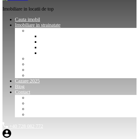
Imobiliare in locatii de top
Cauta imobil
Imobiliare in strainatate
Imobiliare Bulgaria
Vanzari imobiliare Bulgaria
Inchirieri apartamente Bulgaria
Pentru vanzatori imobiliare Bulgaria
Pentru cumparatori imobiliare Bulgaria
Imobiliare Muntenegru
Imobiliare Spania
Imobiliare alte locatii
Oferte dedicate
Cazare 2025
Blog
Contact
Investitori Imobiliare
Agenții imobiliare
International Agents and Owners
Contact
+40 728 082 772