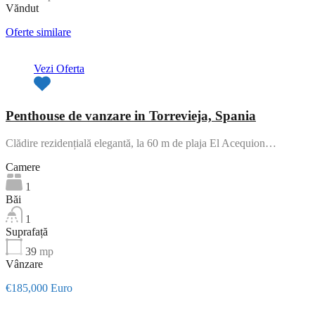
Văndut
Oferte similare
Vezi Oferta
Penthouse de vanzare in Torrevieja, Spania
Clădire rezidențială elegantă, la 60 m de plaja El Acequion…
Camere
1
Băi
1
Suprafață
39
mp
Vânzare
€185,000 Euro