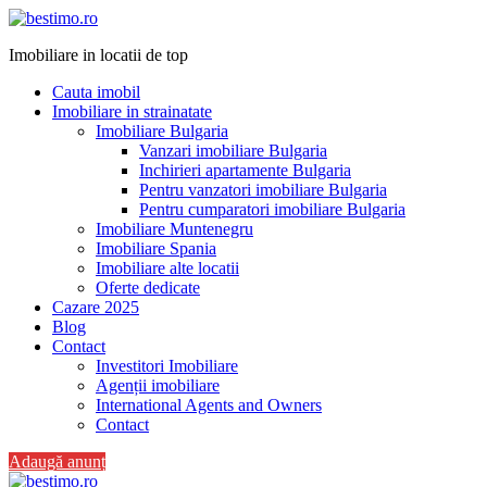
Imobiliare in locatii de top
Cauta imobil
Imobiliare in strainatate
Imobiliare Bulgaria
Vanzari imobiliare Bulgaria
Inchirieri apartamente Bulgaria
Pentru vanzatori imobiliare Bulgaria
Pentru cumparatori imobiliare Bulgaria
Imobiliare Muntenegru
Imobiliare Spania
Imobiliare alte locatii
Oferte dedicate
Cazare 2025
Blog
Contact
Investitori Imobiliare
Agenții imobiliare
International Agents and Owners
Contact
Adaugă anunț