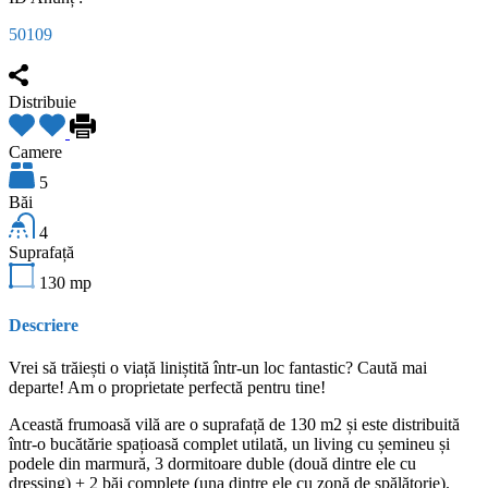
50109
Distribuie
Camere
5
Băi
4
Suprafață
130
mp
Descriere
Vrei să trăiești o viață liniștită într-un loc fantastic? Caută mai
departe! Am o proprietate perfectă pentru tine!
Această frumoasă vilă are o suprafață de 130 m2 și este distribuită
într-o bucătărie spațioasă complet utilată, un living cu șemineu și
podele din marmură, 3 dormitoare duble (două dintre ele cu
dressing) + 2 băi complete (una dintre ele cu zonă de spălătorie).