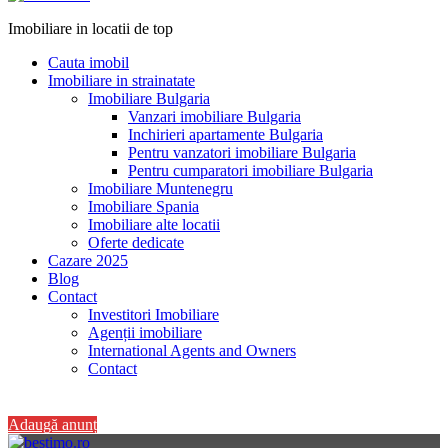
Imobiliare in locatii de top
Cauta imobil
Imobiliare in strainatate
Imobiliare Bulgaria
Vanzari imobiliare Bulgaria
Inchirieri apartamente Bulgaria
Pentru vanzatori imobiliare Bulgaria
Pentru cumparatori imobiliare Bulgaria
Imobiliare Muntenegru
Imobiliare Spania
Imobiliare alte locatii
Oferte dedicate
Cazare 2025
Blog
Contact
Investitori Imobiliare
Agenții imobiliare
International Agents and Owners
Contact
+40 728 082 772
Adaugă anunț