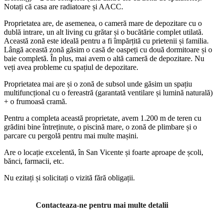
Notați că casa are radiatoare și AACC.
Proprietatea are, de asemenea, o cameră mare de depozitare cu o
dublă intrare, un alt living cu grătar și o bucătărie complet utilată.
Această zonă este ideală pentru a fi împărțită cu prietenii și familia.
Lângă această zonă găsim o casă de oaspeți cu două dormitoare și o
baie completă. În plus, mai avem o altă cameră de depozitare. Nu
veți avea probleme cu spațiul de depozitare.
Proprietatea mai are și o zonă de subsol unde găsim un spațiu
multifuncțional cu o fereastră (garantată ventilare și lumină naturală)
+ o frumoasă cramă.
Pentru a completa această proprietate, avem 1.200 m de teren cu
grădini bine întreținute, o piscină mare, o zonă de plimbare și o
parcare cu pergolă pentru mai multe mașini.
Are o locație excelentă, în San Vicente și foarte aproape de școli,
bănci, farmacii, etc.
Nu ezitați și solicitați o vizită fără obligații.
Contacteaza-ne pentru mai multe detalii