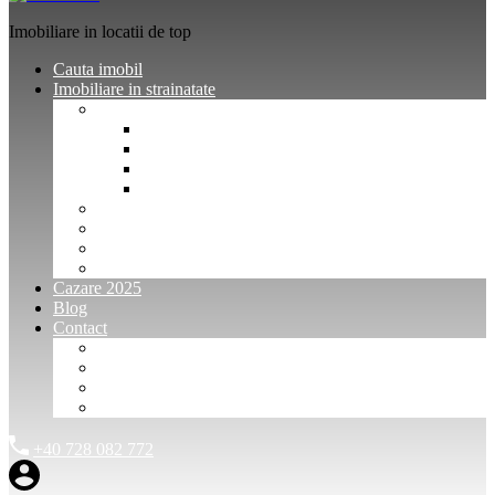
Imobiliare in locatii de top
Cauta imobil
Imobiliare in strainatate
Imobiliare Bulgaria
Vanzari imobiliare Bulgaria
Inchirieri apartamente Bulgaria
Pentru vanzatori imobiliare Bulgaria
Pentru cumparatori imobiliare Bulgaria
Imobiliare Muntenegru
Imobiliare Spania
Imobiliare alte locatii
Oferte dedicate
Cazare 2025
Blog
Contact
Investitori Imobiliare
Agenții imobiliare
International Agents and Owners
Contact
+40 728 082 772