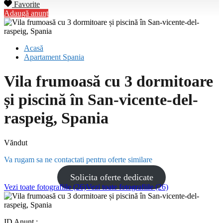
Favorite
Adaugă anunț
Acasă
Apartament Spania
Vila frumoasă cu 3 dormitoare
și piscină în San-vicente-del-
raspeig, Spania
Văndut
Va rugam sa ne contactati pentru oferte similare
Solicita oferte dedicate
Vezi toate fotografiile (26)
Vezi toate fotografiile (26)
ID Anunț :