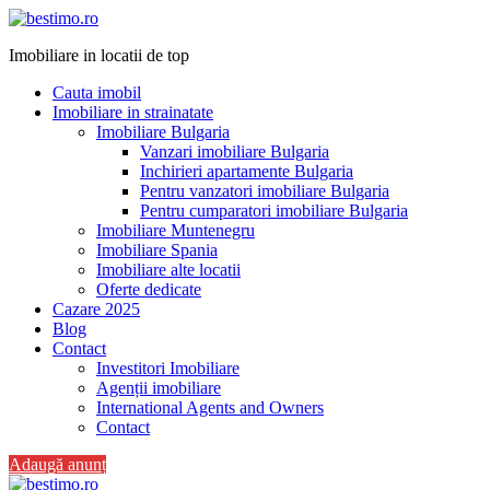
Imobiliare in locatii de top
Cauta imobil
Imobiliare in strainatate
Imobiliare Bulgaria
Vanzari imobiliare Bulgaria
Inchirieri apartamente Bulgaria
Pentru vanzatori imobiliare Bulgaria
Pentru cumparatori imobiliare Bulgaria
Imobiliare Muntenegru
Imobiliare Spania
Imobiliare alte locatii
Oferte dedicate
Cazare 2025
Blog
Contact
Investitori Imobiliare
Agenții imobiliare
International Agents and Owners
Contact
Adaugă anunț