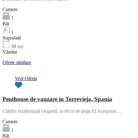
Camere
1
Băi
1
Suprafață
39
mp
Văndut
Oferte similare
Vezi Oferta
Penthouse de vanzare in Torrevieja, Spania
Clădire rezidențială elegantă, la 60 m de plaja El Acequion…
Camere
1
Băi