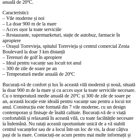
anuală de 20ºC.
Caracteristici:
– Vile moderne și noi
– La doar 900 m de la mare
– Acces ușor la toate serviciile
– Restaurante, supermarketuri, stație de autobuz, farmacie în
apropiere
– Orașul Torrevieja, spitalul Torrevieja și centrul comercial Zenia
Boulevard la doar 3 km distanță
– Terenuri de golf în apropiere
– Ideal pentru vacanțe sau locuit tot anul
– 300 de zile de soare pe an
– Temperatură medie anuală de 20ºC
Bucurați-vă de confort și lux în această vilă modernă și nouă, situată
la doar 900 m de la mare și cu acces ușor la toate serviciile necesare.
Cu o temperatură medie anuală de 20ºC și 300 de zile de soare pe
an, această locație este ideală pentru vacanțe sau pentru a locui tot
anul. Construcția este formată din 7 vile moderne, cu un design
contemporan și finisaje de înaltă calitate. Bucurați-vă de o viață
confortabilă și relaxantă în această vilă, cu toate facilitățile necesare
la îndemână. Nu ratați această oportunitate unică de a vă stabili
centrul vacanțelor sau de a locui într-un loc de vis, la doar câțiva
pași de la mare. Contactați-ne acum pentru mai multe informații și