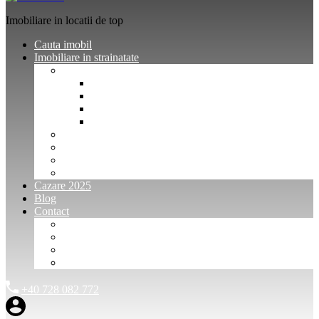
Imobiliare in locatii de top
Cauta imobil
Imobiliare in strainatate
Imobiliare Bulgaria
Vanzari imobiliare Bulgaria
Inchirieri apartamente Bulgaria
Pentru vanzatori imobiliare Bulgaria
Pentru cumparatori imobiliare Bulgaria
Imobiliare Muntenegru
Imobiliare Spania
Imobiliare alte locatii
Oferte dedicate
Cazare 2025
Blog
Contact
Investitori Imobiliare
Agenții imobiliare
International Agents and Owners
Contact
+40 728 082 772