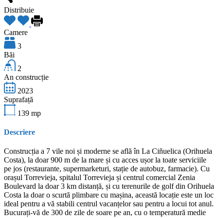
Distribuie
Camere
3
Băi
2
An construcție
2023
Suprafață
139
mp
Descriere
Construcția a 7 vile noi și moderne se află în La Ciñuelica (Orihuela
Costa), la doar 900 m de la mare și cu acces ușor la toate serviciile
pe jos (restaurante, supermarketuri, stație de autobuz, farmacie). Cu
orașul Torrevieja, spitalul Torrevieja și centrul comercial Zenia
Boulevard la doar 3 km distanță, și cu terenurile de golf din Orihuela
Costa la doar o scurtă plimbare cu mașina, această locație este un loc
ideal pentru a vă stabili centrul vacanțelor sau pentru a locui tot anul.
Bucurați-vă de 300 de zile de soare pe an, cu o temperatură medie