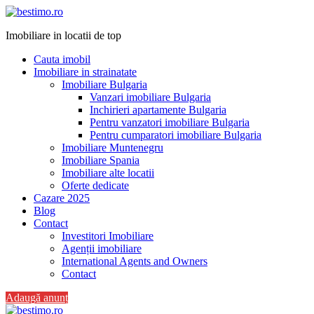
Imobiliare in locatii de top
Cauta imobil
Imobiliare in strainatate
Imobiliare Bulgaria
Vanzari imobiliare Bulgaria
Inchirieri apartamente Bulgaria
Pentru vanzatori imobiliare Bulgaria
Pentru cumparatori imobiliare Bulgaria
Imobiliare Muntenegru
Imobiliare Spania
Imobiliare alte locatii
Oferte dedicate
Cazare 2025
Blog
Contact
Investitori Imobiliare
Agenții imobiliare
International Agents and Owners
Contact
Adaugă anunț