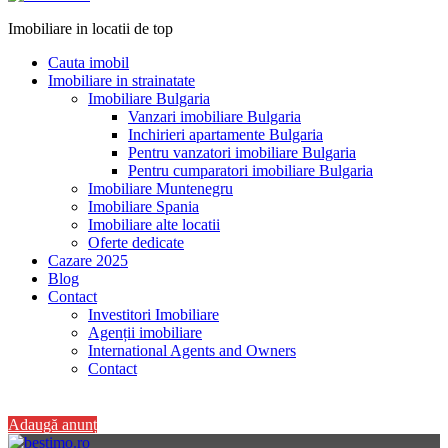
Imobiliare in locatii de top
Cauta imobil
Imobiliare in strainatate
Imobiliare Bulgaria
Vanzari imobiliare Bulgaria
Inchirieri apartamente Bulgaria
Pentru vanzatori imobiliare Bulgaria
Pentru cumparatori imobiliare Bulgaria
Imobiliare Muntenegru
Imobiliare Spania
Imobiliare alte locatii
Oferte dedicate
Cazare 2025
Blog
Contact
Investitori Imobiliare
Agenții imobiliare
International Agents and Owners
Contact
+40 728 082 772
Adaugă anunț