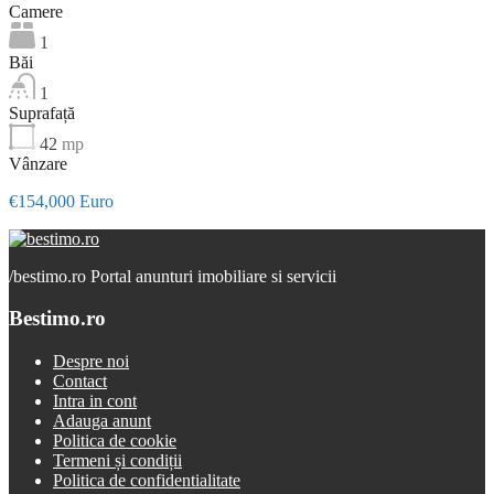
Camere
1
Băi
1
Suprafață
42
mp
Vânzare
€154,000 Euro
/
bestimo.ro Portal anunturi imobiliare si servicii
Bestimo.ro
Despre noi
Contact
Intra in cont
Adauga anunt
Politica de cookie
Termeni și condiții
Politica de confidentialitate