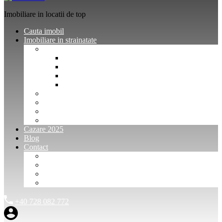
Imobiliare in locatii de top
Cauta imobil
Imobiliare in strainatate
Imobiliare Bulgaria
Vanzari imobiliare Bulgaria
Inchirieri apartamente Bulgaria
Pentru vanzatori imobiliare Bulgaria
Pentru cumparatori imobiliare Bulgaria
Imobiliare Muntenegru
Imobiliare Spania
Imobiliare alte locatii
Oferte dedicate
Cazare 2025
Blog
Contact
Investitori Imobiliare
Agenții imobiliare
International Agents and Owners
Contact
+40 728 082 772