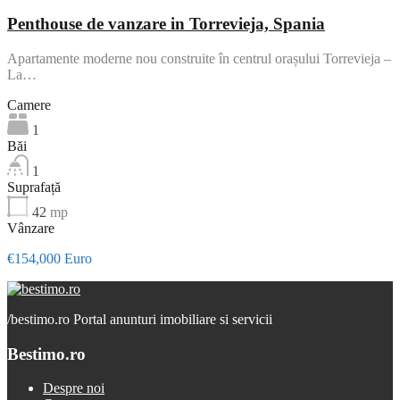
Penthouse de vanzare in Torrevieja, Spania
Apartamente moderne nou construite în centrul orașului Torrevieja –
La…
Camere
1
Băi
1
Suprafață
42
mp
Vânzare
€154,000 Euro
/
bestimo.ro Portal anunturi imobiliare si servicii
Bestimo.ro
Despre noi