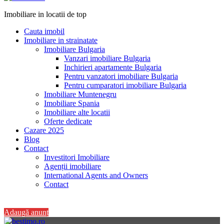
Imobiliare in locatii de top
Cauta imobil
Imobiliare in strainatate
Imobiliare Bulgaria
Vanzari imobiliare Bulgaria
Inchirieri apartamente Bulgaria
Pentru vanzatori imobiliare Bulgaria
Pentru cumparatori imobiliare Bulgaria
Imobiliare Muntenegru
Imobiliare Spania
Imobiliare alte locatii
Oferte dedicate
Cazare 2025
Blog
Contact
Investitori Imobiliare
Agenții imobiliare
International Agents and Owners
Contact
+40 728 082 772
Adaugă anunț