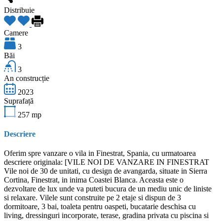
Distribuie
Camere
3
Băi
3
An construcție
2023
Suprafață
257
mp
Descriere
Oferim spre vanzare o vila in Finestrat, Spania, cu urmatoarea
descriere originala: [VILE NOI DE VANZARE IN FINESTRAT
Vile noi de 30 de unitati, cu design de avangarda, situate in Sierra
Cortina, Finestrat, in inima Coastei Blanca. Aceasta este o
dezvoltare de lux unde va puteti bucura de un mediu unic de liniste
si relaxare. Vilele sunt construite pe 2 etaje si dispun de 3
dormitoare, 3 bai, toaleta pentru oaspeti, bucatarie deschisa cu
living, dressinguri incorporate, terase, gradina privata cu piscina si