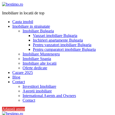
Imobiliare in locatii de top
Cauta imobil
Imobiliare in strainatate
Imobiliare Bulgaria
Vanzari imobiliare Bulgaria
Inchirieri apartamente Bulgaria
Pentru vanzatori imobiliare Bulgaria
Pentru cumparatori imobiliare Bulgaria
Imobiliare Muntenegru
Imobiliare Spania
Imobiliare alte locatii
Oferte dedicate
Cazare 2025
Blog
Contact
Investitori Imobiliare
Agenții imobiliare
International Agents and Owners
Contact
Adaugă anunț