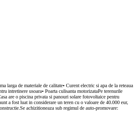
a larga de materiale de calitate• Curent electric si apa de la reteaua
tru intretinere usoara• Poarta culisanta motorizataPe terenurile
Casa are o piscina privata si panouri solare fotovoltaice pentru
 anunt a fost luat in considerare un teren cu o valoare de 40.000 eur,
e constructie.Se achizitioneaza sub regimul de auto-promovare: