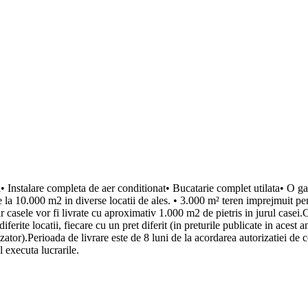
• Instalare completa de aer conditionat• Bucatarie complet utilata• O gam
la 10.000 m2 in diverse locatii de ales. • 3.000 m² teren imprejmuit pen
r casele vor fi livrate cu aproximativ 1.000 m2 de pietris in jurul casei.
diferite locatii, fiecare cu un pret diferit (in preturile publicate in acest
unzator).Perioada de livrare este de 8 luni de la acordarea autorizatiei d
 executa lucrarile.