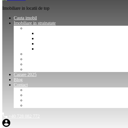
Imobiliare in locatii de top
Cauta imobil
Imobiliare in strainatate
Imobiliare Bulgaria
Vanzari imobiliare Bulgaria
Inchirieri apartamente Bulgaria
Pentru vanzatori imobiliare Bulgaria
Pentru cumparatori imobiliare Bulgaria
Imobiliare Muntenegru
Imobiliare Spania
Imobiliare alte locatii
Oferte dedicate
Cazare 2025
Blog
Contact
Investitori Imobiliare
Agenții imobiliare
International Agents and Owners
Contact
+40 728 082 772