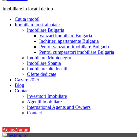
Imobiliare in locatii de top
Cauta imobil
Imobiliare in strainatate
Imobiliare Bulgaria
Vanzari imobiliare Bulgaria
Inchirieri apartamente Bulgaria
Pentru vanzatori imobiliare Bulgaria
Pentru cumparatori imobiliare Bulgaria
Imobiliare Muntenegru
Imobiliare Spania
Imobiliare alte locatii
Oferte dedicate
Cazare 2025
Blog
Contact
Investitori Imobiliare
Agenții imobiliare
International Agents and Owners
Contact
+40 728 082 772
Adaugă anunț