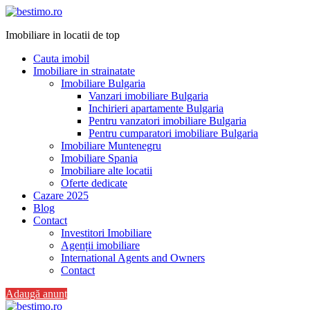
Imobiliare in locatii de top
Cauta imobil
Imobiliare in strainatate
Imobiliare Bulgaria
Vanzari imobiliare Bulgaria
Inchirieri apartamente Bulgaria
Pentru vanzatori imobiliare Bulgaria
Pentru cumparatori imobiliare Bulgaria
Imobiliare Muntenegru
Imobiliare Spania
Imobiliare alte locatii
Oferte dedicate
Cazare 2025
Blog
Contact
Investitori Imobiliare
Agenții imobiliare
International Agents and Owners
Contact
Adaugă anunț