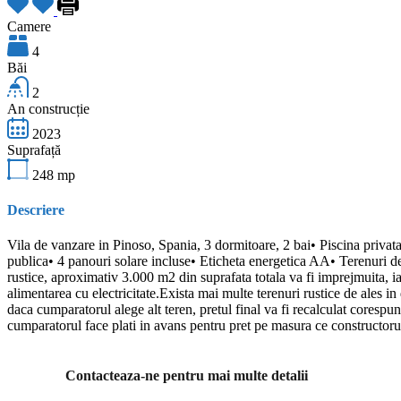
Camere
4
Băi
2
An construcție
2023
Suprafață
248
mp
Descriere
Vila de vanzare in Pinoso, Spania, 3 dormitoare, 2 bai• Piscina privata
publica• 4 panouri solare incluse• Eticheta energetica AA• Terenuri de 
rustice, aproximativ 3.000 m2 din suprafata totala va fi imprejmuita, ia
alimentarea cu electricitate.Exista mai multe terenuri rustice de ales in 
daca cumparatorul alege alt teren, pretul final va fi recalculat coresp
cumparatorul face plati in avans pentru pret pe masura ce constructorul
Contacteaza-ne pentru mai multe detalii