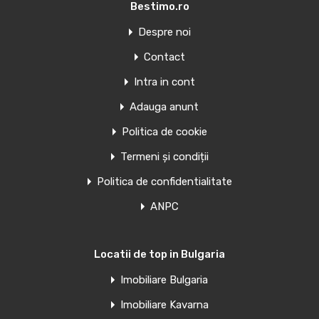
Bestimo.ro
Oferte similare
Despre noi
Contact
Penthouse de vanzare in Torrevieja,
Spania
Intra in cont
Adauga anunt
APARTAMENTE NOI ÎN TORREVIEJA Apartamente și
penthouse-uri noi în Torrevieja.…
Politica de cookie
Camere
Băi
Suprafață
Termeni și condiții
1
39
mp
1
Politica de confidentialitate
ANPC
Văndut
Oferte similare
Locatii de top in Bulgaria
Imobiliare Bulgaria
Penthouse de vanzare in Torrevieja,
Imobiliare Kavarna
Spania