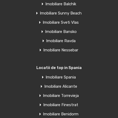
Imobiliare Balchik
Clădire rezidențială elegantă, la 60 m de plaja El Acequion…
Imobiliare Sunny Beach
Camere
Băi
Suprafață
Imobiliare Sveti Vlas
1
39
mp
1
Imobiliare Bansko
Imobiliare Ravda
Vânzare
€185,000 Euro
Imobiliare Nessebar
Locatii de top in Spania
Penthouse de vanzare in Torrevieja,
Imobiliare Spania
Spania
Imobiliare Alicante
Apartamente moderne noi construite în centrul orașului
Imobiliare Torrevieja
Torrevieja – La…
Imobiliare Finestrat
Camere
Băi
Suprafață
Imobiliare Benidorm
1
46
mp
1