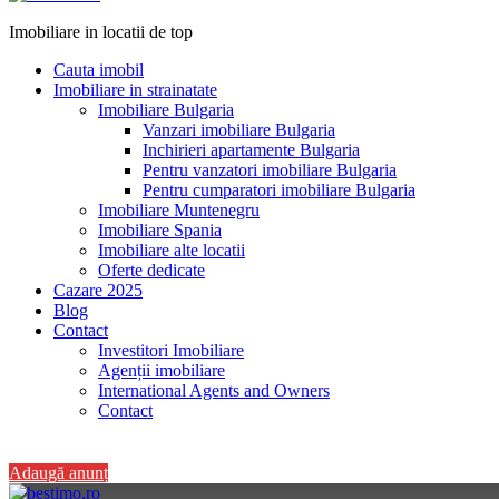
Imobiliare in locatii de top
Cauta imobil
Imobiliare in strainatate
Imobiliare Bulgaria
Vanzari imobiliare Bulgaria
Inchirieri apartamente Bulgaria
Pentru vanzatori imobiliare Bulgaria
Pentru cumparatori imobiliare Bulgaria
Imobiliare Muntenegru
Imobiliare Spania
Imobiliare alte locatii
Oferte dedicate
Cazare 2025
Blog
Contact
Investitori Imobiliare
Agenții imobiliare
International Agents and Owners
Contact
+40 728 082 772
Adaugă anunț