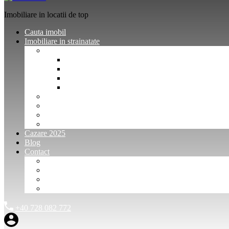
Imobiliare in locatii de top
Cauta imobil
Imobiliare in strainatate
Imobiliare Bulgaria
Vanzari imobiliare Bulgaria
Inchirieri apartamente Bulgaria
Pentru vanzatori imobiliare Bulgaria
Pentru cumparatori imobiliare Bulgaria
Imobiliare Muntenegru
Imobiliare Spania
Imobiliare alte locatii
Oferte dedicate
Cazare 2025
Blog
Contact
Investitori Imobiliare
Agenții imobiliare
International Agents and Owners
Contact
+40 728 082 772