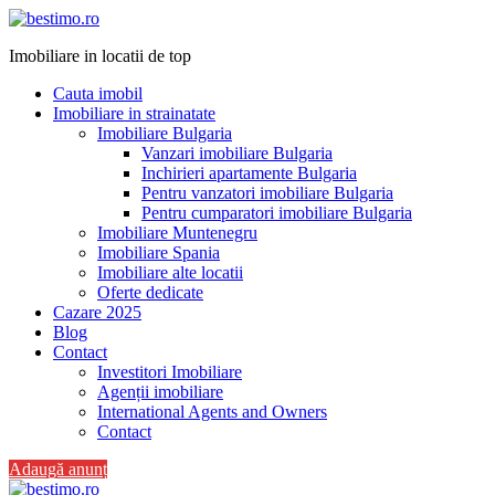
Imobiliare in locatii de top
Cauta imobil
Imobiliare in strainatate
Imobiliare Bulgaria
Vanzari imobiliare Bulgaria
Inchirieri apartamente Bulgaria
Pentru vanzatori imobiliare Bulgaria
Pentru cumparatori imobiliare Bulgaria
Imobiliare Muntenegru
Imobiliare Spania
Imobiliare alte locatii
Oferte dedicate
Cazare 2025
Blog
Contact
Investitori Imobiliare
Agenții imobiliare
International Agents and Owners
Contact
Adaugă anunț